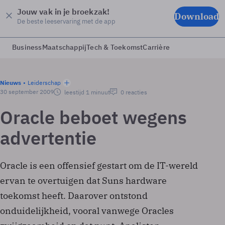
Jouw vak in je broekzak!
Download
De beste leeservaring met de app
Business
Maatschappij
Tech & Toekomst
Carrière
Nieuws
Leiderschap
30 september 2009
leestijd 1 minuut
0 reacties
Oracle beboet wegens
advertentie
Oracle is een offensief gestart om de IT-wereld
ervan te overtuigen dat Suns hardware
toekomst heeft. Daarover ontstond
onduidelijkheid, vooral vanwege Oracles