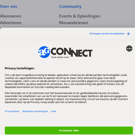
Over ons
Community
Abonneren
Events & Opleidingen
Adverteren
Nieuwsbrieven
Contact
Vacatures
Colofon
Whitepapers
Onze app
Privacyinstellingen
Volg ons
Redactionele partner
Algemene Voorwaarden & Copyrights
Privacy & Cookies