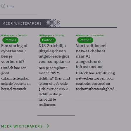
1 min
MEER WHITEPAPERS
Whitepaper
Security
Whitepaper
Security
Whitepaper
Netwerken
Partner
Partner
Partner
Een storing of
NIS 2-richtlijn
Van traditioneel
cyberaanval:
uitgelegd: een
netwerkbeheer
ben je
uitgebreide gids
naar AI
voorbereid?
voor compliance
aangestuurde
infrastructuur
Ontdek hoe een
Ben je compliant
goed
met de NIS 2-
Ontdek hoe self-driving
calamiteitenplan
richtlijn? Hier vind
netwerken zorgen voor
schade beperkt en
je een uitgebreide
controle, eenvoud en
herstel versnelt.
gids over de NIS 2-
toekomstbestendigheid.
richtlijn die je
helpt dit te
realiseren.
MEER WHITEPAPERS