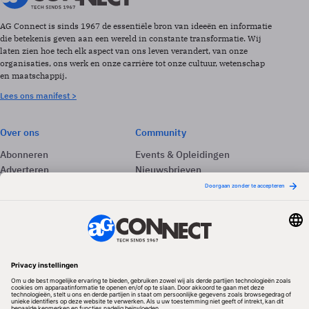
AG Connect is sinds 1967 de essentiële bron van ideeën en informatie
die betekenis geven aan een wereld in constante transformatie. Wij
laten zien hoe tech elk aspect van ons leven verandert, van onze
organisaties, ons werk en onze carrière tot onze cultuur, wetenschap
en maatschappij.
Lees ons manifest >
Over ons
Community
Abonneren
Events & Opleidingen
Adverteren
Nieuwsbrieven
Contact
Vacatures
Colofon
Whitepapers
Onze app
Privacyinstellingen
Volg ons