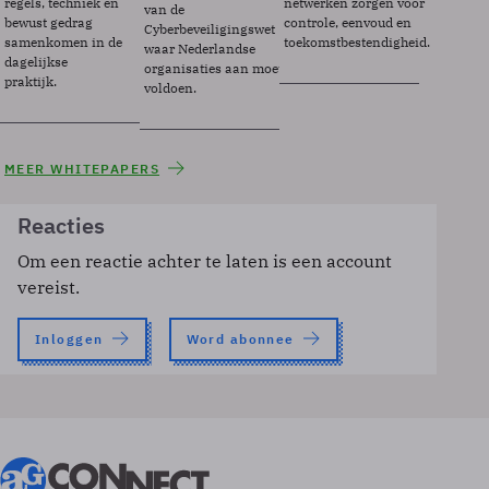
regels, techniek en
netwerken zorgen voor
van de
bewust gedrag
controle, eenvoud en
Cyberbeveiligingswet
samenkomen in de
toekomstbestendigheid.
waar Nederlandse
dagelijkse
organisaties aan moeten
praktijk.
voldoen.
MEER WHITEPAPERS
Reacties
Om een reactie achter te laten is een account
vereist.
Inloggen
Word abonnee