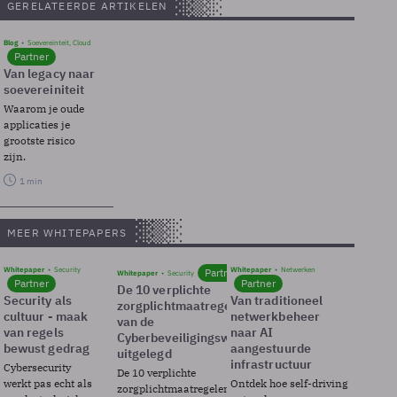
GERELATEERDE ARTIKELEN
Blog
Soevereinteit, Cloud
Partner
Van legacy naar
soevereiniteit
Waarom je oude
applicaties je
grootste risico
zijn.
1 min
MEER WHITEPAPERS
Whitepaper
Security
Whitepaper
Netwerken
Partner
Whitepaper
Security
Partner
Partner
De 10 verplichte
Security als
Van traditioneel
zorgplichtmaatregelen
cultuur - maak
netwerkbeheer
van de
van regels
naar AI
Cyberbeveiligingswet
bewust gedrag
aangestuurde
uitgelegd
infrastructuur
Cybersecurity
De 10 verplichte
werkt pas echt als
Ontdek hoe self-driving
zorgplichtmaatregelen