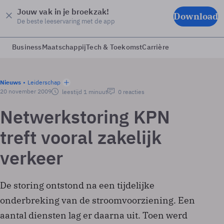
Jouw vak in je broekzak!
Download
De beste leeservaring met de app
Business
Maatschappij
Tech & Toekomst
Carrière
Nieuws
Leiderschap
20 november 2009
leestijd 1 minuut
0 reacties
Netwerkstoring KPN
treft vooral zakelijk
verkeer
De storing ontstond na een tijdelijke
onderbreking van de stroomvoorziening. Een
aantal diensten lag er daarna uit. Toen werd