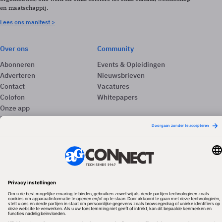
en maatschappij.
Lees ons manifest >
Over ons
Community
Abonneren
Events & Opleidingen
Adverteren
Nieuwsbrieven
Contact
Vacatures
Colofon
Whitepapers
Onze app
Privacyinstellingen
Volg ons
Redactionele partner