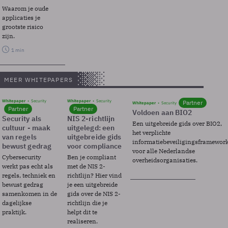
Waarom je oude
applicaties je
grootste risico
zijn.
1 min
MEER WHITEPAPERS
Whitepaper
Security
Whitepaper
Security
Partner
Whitepaper
Security
Partner
Partner
Voldoen aan BIO2
Security als
NIS 2-richtlijn
Een uitgebreide gids over BIO2,
cultuur - maak
uitgelegd: een
het verplichte
van regels
uitgebreide gids
informatiebeveiligingsframewor
bewust gedrag
voor compliance
voor alle Nederlandse
Cybersecurity
Ben je compliant
overheidsorganisaties.
werkt pas echt als
met de NIS 2-
regels, techniek en
richtlijn? Hier vind
bewust gedrag
je een uitgebreide
samenkomen in de
gids over de NIS 2-
dagelijkse
richtlijn die je
praktijk.
helpt dit te
realiseren.