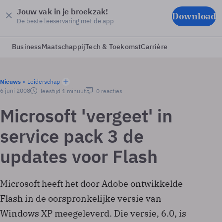
Jouw vak in je broekzak!
Download
De beste leeservaring met de app
Business
Maatschappij
Tech & Toekomst
Carrière
Nieuws
Leiderschap
6 juni 2008
leestijd 1 minuut
0 reacties
Microsoft 'vergeet' in
service pack 3 de
updates voor Flash
Microsoft heeft het door Adobe ontwikkelde
Flash in de oorspronkelijke versie van
Windows XP meegeleverd. Die versie, 6.0, is