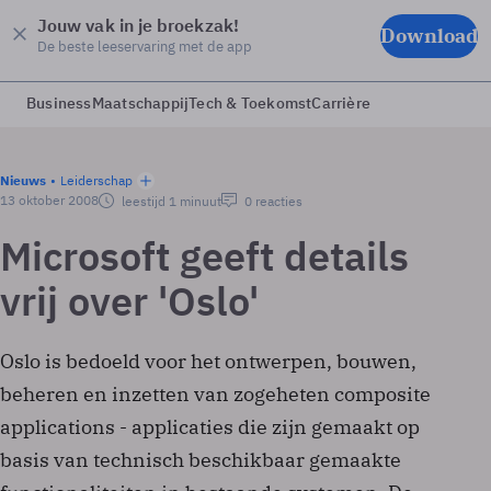
Jouw vak in je broekzak!
Download
De beste leeservaring met de app
Business
Maatschappij
Tech & Toekomst
Carrière
Nieuws
Leiderschap
13 oktober 2008
leestijd 1 minuut
0 reacties
Microsoft geeft details
vrij over 'Oslo'
Oslo is bedoeld voor het ontwerpen, bouwen,
beheren en inzetten van zogeheten composite
applications - applicaties die zijn gemaakt op
basis van technisch beschikbaar gemaakte