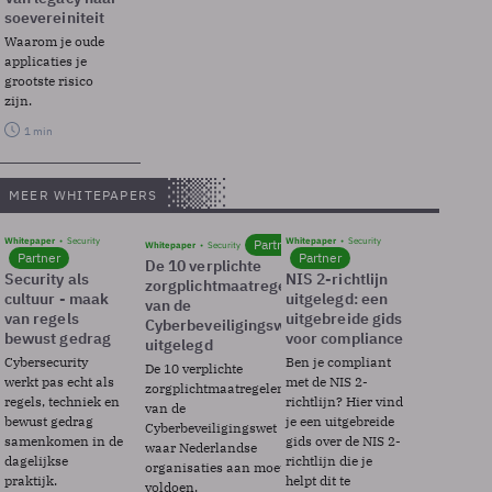
soevereiniteit
Waarom je oude
applicaties je
grootste risico
zijn.
1 min
MEER WHITEPAPERS
Whitepaper
Security
Whitepaper
Security
Partner
Whitepaper
Security
Partner
Partner
De 10 verplichte
Security als
NIS 2-richtlijn
zorgplichtmaatregelen
cultuur - maak
uitgelegd: een
van de
van regels
uitgebreide gids
Cyberbeveiligingswet
bewust gedrag
voor compliance
uitgelegd
Cybersecurity
Ben je compliant
De 10 verplichte
werkt pas echt als
met de NIS 2-
zorgplichtmaatregelen
regels, techniek en
richtlijn? Hier vind
van de
bewust gedrag
je een uitgebreide
Cyberbeveiligingswet
samenkomen in de
gids over de NIS 2-
waar Nederlandse
dagelijkse
richtlijn die je
organisaties aan moeten
praktijk.
helpt dit te
voldoen.