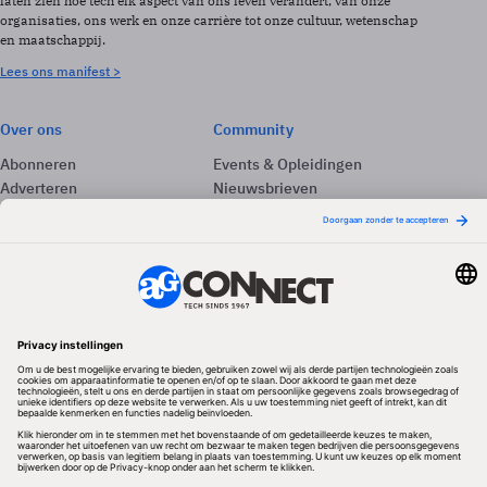
laten zien hoe tech elk aspect van ons leven verandert, van onze
organisaties, ons werk en onze carrière tot onze cultuur, wetenschap
en maatschappij.
Lees ons manifest >
Over ons
Community
Abonneren
Events & Opleidingen
Adverteren
Nieuwsbrieven
Contact
Vacatures
Colofon
Whitepapers
Onze app
Privacyinstellingen
Volg ons
Redactionele partner