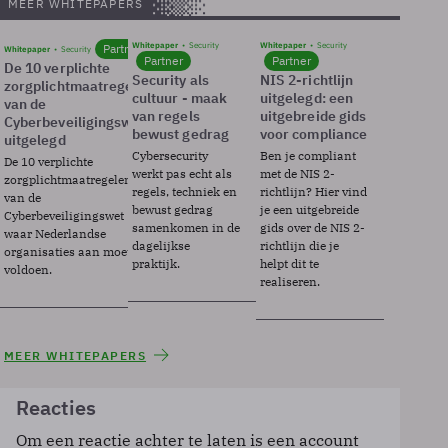
MEER WHITEPAPERS
Whitepaper
Security
Whitepaper
Security
Partner
Whitepaper
Security
Partner
Partner
De 10 verplichte
Security als
NIS 2-richtlijn
zorgplichtmaatregelen
cultuur - maak
uitgelegd: een
van de
van regels
uitgebreide gids
Cyberbeveiligingswet
bewust gedrag
voor compliance
uitgelegd
Cybersecurity
Ben je compliant
De 10 verplichte
werkt pas echt als
met de NIS 2-
zorgplichtmaatregelen
regels, techniek en
richtlijn? Hier vind
van de
bewust gedrag
je een uitgebreide
Cyberbeveiligingswet
samenkomen in de
gids over de NIS 2-
waar Nederlandse
dagelijkse
richtlijn die je
organisaties aan moeten
praktijk.
helpt dit te
voldoen.
realiseren.
MEER WHITEPAPERS
Reacties
Om een reactie achter te laten is een account