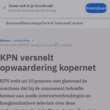
Jouw vak in je broekzak!
Download
De beste leeservaring met de app
Business
Maatschappij
Tech & Toekomst
Carrière
Nieuws
Leiderschap
15 december 2009
leestijd 2 minuten
0 reacties
KPN versnelt
opwaardering kopernet
KPN trekt uit 10 proeven met glasvezel de
conclusie dat bij de consument behoefte
bestaat aan snelle internetverbindingen en
hoogkwalitatieve televisie over deze