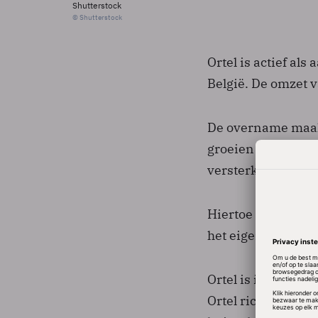
Shutterstock
© Shutterstock
Ortel is actief al
België. De omzet 
De overname maakt
groeien en past te
versterken, liet 
Hiertoe behoorde 
het eigen merk vo
Ortel is in 2005 i
Ortel richt zich d