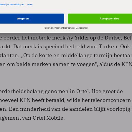
tijdelijk in Nederland verblijven. In het oprichtingsj
 al 60.000 klanten. Vorig jaar bedroeg de stand in de
 bedrijf actief is 935.000 klanten.
 eerder het mobiele merk Ay Yildiz op de Duitse, Be
rkt. Dat merk is speciaal bedoeld voor Turken. Ook 
klanten. ,,Op de korte en middellange termijn bestaa
en om beide merken samen te voegen'', aldus de KPN
rderheidsbelang genomen in Ortel. Hoe groot de
hoeveel KPN heeft betaald, wilde het telecomconcern 
en. Een minderheid van de aandelen blijft voorlopig 
agement van Ortel Mobile.