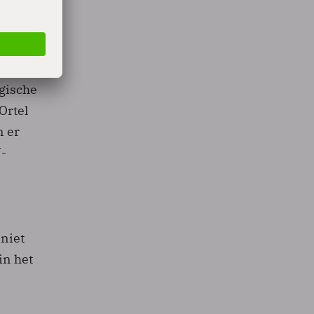
aar had
 drie
lgische
Ortel
n er
-
niet
in het