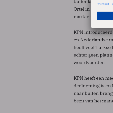
buitenlanders die 
Ortel in Nederland
markten waarop het
KPN introduceerde
en Nederlandse ma
heeft veel Turkse 
echter geen plann
woordvoerder.
KPN heeft een mee
deelneming is en 
naar buiten breng
bezit van het man