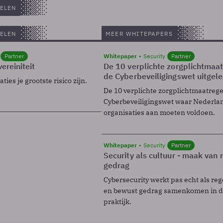
ELEN
ELEN
MEER WHITEPAPERS
Partner
Whitepaper
Security
Partner
ereiniteit
De 10 verplichte zorgplichtmaa
de Cyberbeveiligingswet uitgel
ies je grootste risico zijn.
De 10 verplichte zorgplichtmaatreg
Cyberbeveiligingswet waar Nederla
organisaties aan moeten voldoen.
Whitepaper
Security
Partner
Security als cultuur - maak van
gedrag
Cybersecurity werkt pas echt als reg
en bewust gedrag samenkomen in de
praktijk.