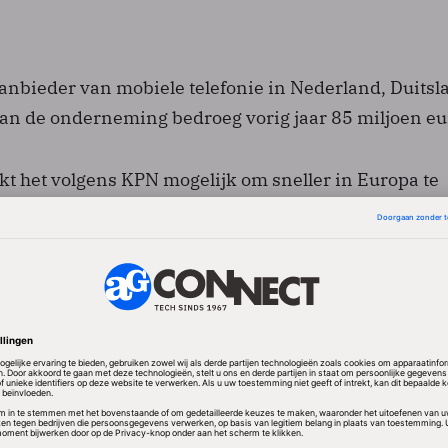
s aanbieder van mobiele telefonie in Nederland, Duits
van de onderneming bedroeg vorig jaar 85 miljoen eu
 het volgens KPN mogelijk om sneller in Europa te
vens in de strategie om de mobiele activiteiten te
een woordvoerder van KPN weten.
ook het eind januari op de Spaanse markt introduce
or mobiele telefonie Simyo.
n Nederland opgericht en toont sindsdien een sterke g
aarbij met name op klanten van allochtone afkomst en