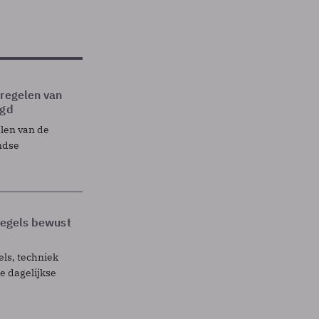
tregelen van
egd
elen van de
ndse
 regels bewust
els, techniek
 dagelijkse