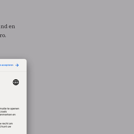
land en
ro.
ren van
roei.