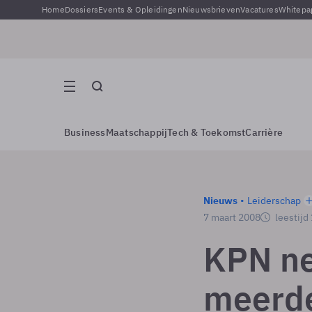
Home
Dossiers
Events & Opleidingen
Nieuwsbrieven
Vacatures
Whitepa
Business
Maatschappij
Tech & Toekomst
Carrière
Nieuws
Leiderschap
7 maart 2008
leestijd
KPN n
meerde