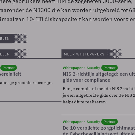
inere gebruikers heeft IBM de zogeheten 3000-serie,
aaronder de N3300 die kan worden uitgebreid tot 6
maal van 104TB diskcapaciteit kan worden voorzie
ELEN
ELEN
MEER WHITEPAPERS
Partner
Whitepaper
Security
Partner
ereiniteit
NIS 2-richtlijn uitgelegd: een u
gids voor compliance
ies je grootste risico zijn.
Ben je compliant met de NIS 2-richtl
je een uitgebreide gids over de NIS 2-
helpt dit te realiseren.
Whitepaper
Security
Partner
De 10 verplichte zorgplichtmaa
de Cyberbeveiligingswet uitgel