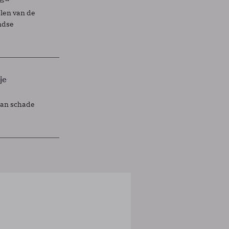
elen van de
ndse
je
lan schade