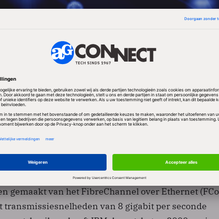
ntroductie van de N700 en N7900 hebben de andere
7000-serie een upgrade gekregen. Hun capaciteit is
 te voorzien van diskdrives met een grotere capacite
te houden, wordt gebruikgemaakt van een speciale S
e IBM System Storage SAN768B, die een brug kan sla
van Brocade en systemen van McData. Binnen IBM-j
es en m-types. Beide opslagsystemen hebben een eig
en via de nieuwe controller kunnen deze op één lijn
Om de opslagunits aan te sluiten op een computersy
n gemaakt van het FibreChannel over Ethernet (FCo
kt transmissiesnelheden van 8 gigabit per seconde