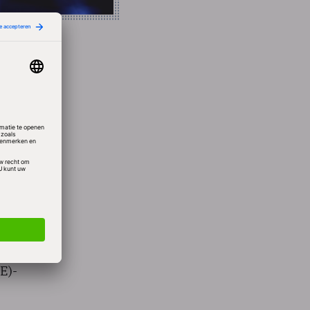
it.Om
AN-
an
argon
en
steem
E)-