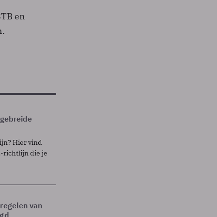
8TB en
n.
itgebreide
ijn? Hier vind
richtlijn die je
tregelen van
egd