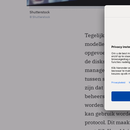
Shutterstock
© Shutterstock
Tegelijk met de i
modellen uit de N
opgevoerd door ze
de disks in toom 
manager. Dit is d
tussen systemen 
zijn dat de b-typ
beheersstructuur 
worden gebracht. 
kan gebruik worde
protocol. Dit maa