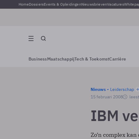
Home
Dossiers
Events & Opleidingen
Nieuwsbrieven
Vacatures
Whitepa
Business
Maatschappij
Tech & Toekomst
Carrière
Nieuws
Leiderschap
15 februari 2008
leest
IBM ve
Zo’n complex kan d