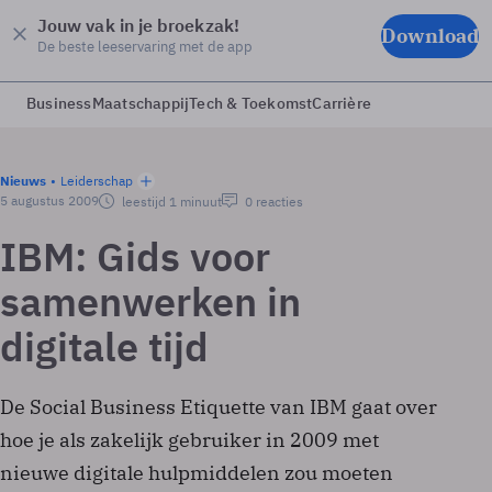
Jouw vak in je broekzak!
Download
De beste leeservaring met de app
Business
Maatschappij
Tech & Toekomst
Carrière
Nieuws
Leiderschap
5 augustus 2009
leestijd 1 minuut
0 reacties
IBM: Gids voor
samenwerken in
digitale tijd
De Social Business Etiquette van IBM gaat over
hoe je als zakelijk gebruiker in 2009 met
nieuwe digitale hulpmiddelen zou moeten