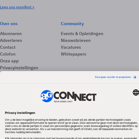
Lees ons manifest >
Over ons
Community
Abonneren
Events & Opleidingen
Adverteren
Nieuwsbrieven
Contact
Vacatures
Colofon
Whitepapers
Onze app
Privacyinstellingen
Volg ons
Redactionele partner