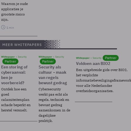
Waarom je oude
applicaties je
grootste risico
zijn.
1 min
MEER WHITEPAPERS
Whitepaper
Security
Whitepaper
Security
Partner
Whitepaper
Security
Partner
Partner
Voldoen aan BIO2
Een storing of
Security als
Een uitgebreide gids over BIO2,
cyberaanval:
cultuur - maak
het verplichte
ben je
van regels
informatiebeveiligingsframewor
voorbereid?
bewust gedrag
voor alle Nederlandse
Ontdek hoe een
Cybersecurity
overheidsorganisaties.
goed
werkt pas echt als
calamiteitenplan
regels, techniek en
schade beperkt en
bewust gedrag
herstel versnelt.
samenkomen in de
dagelijkse
praktijk.