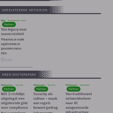
GERELATEERDE ARTIKELEN
Blog
Soevereinteit, Cloud
Partner
Van legacy naar
soevereiniteit
Waarom je oude
applicaties je
grootste risico
zijn.
1 min
MEER WHITEPAPERS
Whitepaper
Security
Whitepaper
Security
Whitepaper
Netwerken
Partner
Partner
Partner
NIS 2-richtlijn
Security als
Van traditioneel
uitgelegd: een
cultuur - maak
netwerkbeheer
uitgebreide gids
van regels
naar AI
voor compliance
bewust gedrag
aangestuurde
infrastructuur
Ben je compliant
Cybersecurity