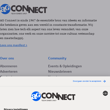
AG Connect is sinds 1967 de essentiële bron van ideeën en informatie
die betekenis geven aan een wereld in constante transformatie. Wij
laten zien hoe tech elk aspect van ons leven verandert, van onze
organisaties, ons werk en onze carrière tot onze cultuur, wetenschap
en maatschappij.
Lees ons manifest >
Over ons
Community
Abonneren
Events & Opleidingen
Adverteren
Nieuwsbrieven
Contact
Vacatures
Colofon
Whitepapers
Onze app
Privacyinstellingen
Volg ons