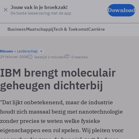
Jouw vak in je broekzak!
Download
De beste leeservaring met de app
Business
Maatschappij
Tech & Toekomst
Carrière
Nieuws
Leiderschap
29 februari 2008
leestijd 2 minuten
0 reacties
IBM brengt moleculair
geheugen dichterbij
"Dat lijkt onbetekenend, maar de industrie
houdt zich massaal bezig met nanotechnologie
zonder precies te weten welke fysieke
eigenschappen een rol spelen. Wij pleiten voor