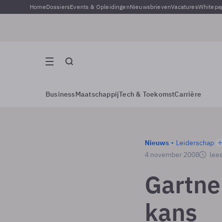
Home
Dossiers
Events & Opleidingen
Nieuwsbrieven
Vacatures
Whitepa
Business
Maatschappij
Tech & Toekomst
Carrière
Nieuws
Leiderschap
4 november 2008
lees
Gartner
kans