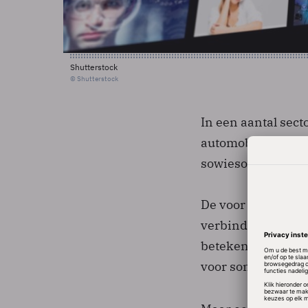
Shutterstock
© Shutterstock
In een aantal sect
automobielindustr
sowieso te verwac
De voor de hand l
verbindt, is dat I
betekent ook voor 
voor sommige dat