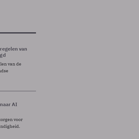
tregelen van
egd
elen van de
ndse
 naar AI
zorgen voor
endigheid.