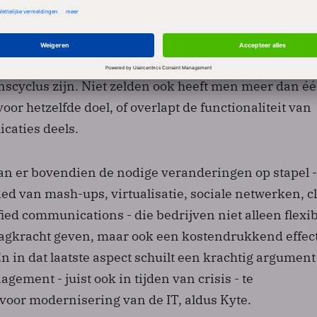
ccent op de kosten hoeft niet alleen negatief te zijn. 
en ook de kans om eindelijk eens schoon schip te mak
emen dat ze onder handen hebben, stelde Gartner-an
edrijven werken met platforms en applicaties die aan
nscyclus zijn. Niet zelden ook heeft men meer dan é
voor hetzelfde doel, of overlapt de functionaliteit van
icaties deels.
an er bovendien de nodige veranderingen op stapel 
ed van mash-ups, virtualisatie, sociale netwerken, c
ed communications - die bedrijven niet alleen flexi
agkracht geven, maar ook een kostendrukkend effec
 in dat laatste aspect schuilt een krachtig argumen
ement - juist ook in tijden van crisis - te
oor modernisering van de IT, aldus Kyte.