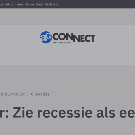
pers
Abonneren
Adverteren
Partners
tijd 1 minuut
0 reacties
: Zie recessie als e