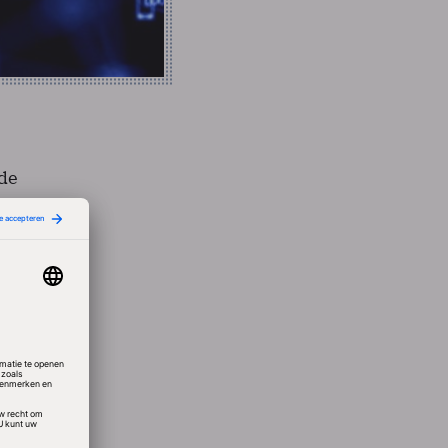
 de
r, en