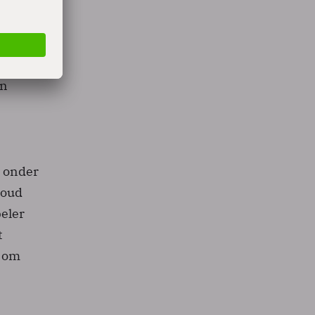
Het
en in
alist
 het
én
- onder
loud
beler
t
t om