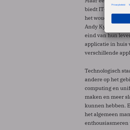
Maar een sterker a
biedt IT-afdeling
het woud aan syst
Andy Kyte. Veel b
eind van hun leve
applicatie in huis 
verschillende appl
Technologisch sta
andere op het gebi
computing en unifi
maken en meer sl
kunnen hebben. En
het algemeen manag
enthousiasmeren v