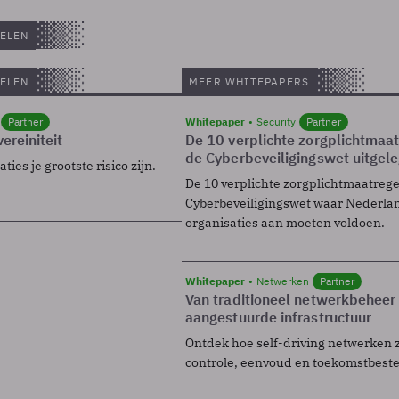
ELEN
ELEN
MEER WHITEPAPERS
Partner
Whitepaper
Security
Partner
ereiniteit
De 10 verplichte zorgplichtmaa
de Cyberbeveiligingswet uitgel
ies je grootste risico zijn.
De 10 verplichte zorgplichtmaatreg
Cyberbeveiligingswet waar Nederla
organisaties aan moeten voldoen.
Whitepaper
Netwerken
Partner
Van traditioneel netwerkbeheer
aangestuurde infrastructuur
Ontdek hoe self-driving netwerken 
controle, eenvoud en toekomstbest