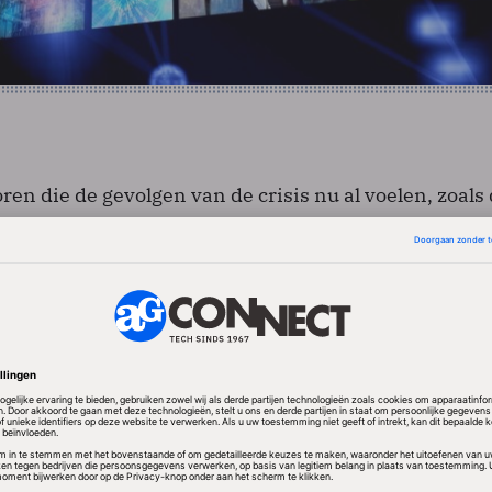
oren die de gevolgen van de crisis nu al voelen, zoals
ie en de detailhandel, is krimp van de IT-budgetten
hten.
iggende conclusie die Gartner aan deze constatering
T-afdelingen scherp op de kosten moeten letten. Dat
veel IT-afdelingen een personeelsstop, denkt Gartne
 er mensen moeten worden ontslagen.