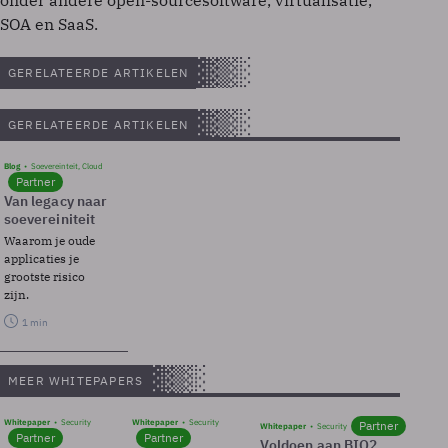
onder andere open-sourcesoftware, virtualisatie,
SOA en SaaS.
GERELATEERDE ARTIKELEN
GERELATEERDE ARTIKELEN
Blog
Soevereinteit, Cloud
Partner
Van legacy naar
soevereiniteit
Waarom je oude
applicaties je
grootste risico
zijn.
1 min
MEER WHITEPAPERS
Whitepaper
Security
Whitepaper
Security
Partner
Whitepaper
Security
Partner
Partner
Voldoen aan BIO2