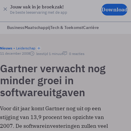
Jouw vak in je broekzak!
Download
De beste leeservaring met de app
Business
Maatschappij
Tech & Toekomst
Carrière
Nieuws
Leiderschap
11 december 2008
leestijd 1 minuut
0 reacties
Gartner verwacht nog
minder groei in
softwareuitgaven
Voor dit jaar komt Gartner nog uit op een
stijging van 13,9 procent ten opzichte van
2007. De softwareinvesteringen zullen veel