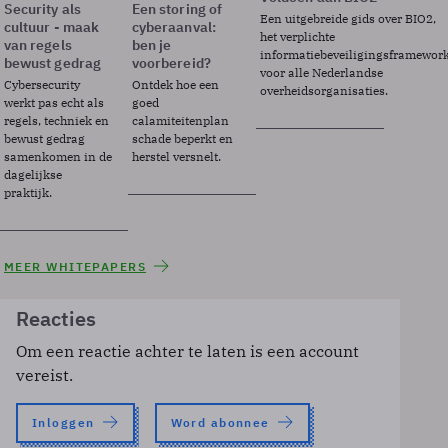
Security als
Een storing of
Een uitgebreide gids over BIO2,
cultuur - maak
cyberaanval:
het verplichte
van regels
ben je
informatiebeveiligingsframewor
bewust gedrag
voorbereid?
voor alle Nederlandse
Cybersecurity
Ontdek hoe een
overheidsorganisaties.
werkt pas echt als
goed
regels, techniek en
calamiteitenplan
bewust gedrag
schade beperkt en
samenkomen in de
herstel versnelt.
dagelijkse
praktijk.
MEER WHITEPAPERS
Reacties
Om een reactie achter te laten is een account
vereist.
Inloggen
Word abonnee