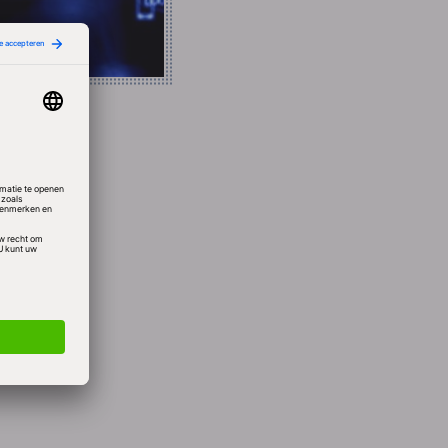
itie in
n. Het
udigd
ste
 en