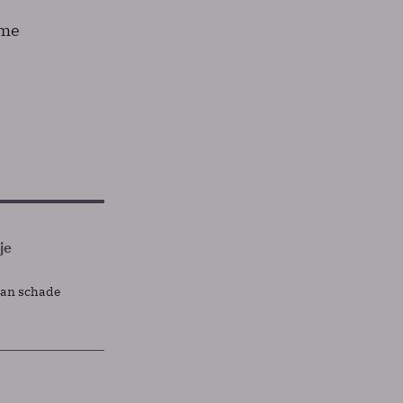
ame
je
lan schade