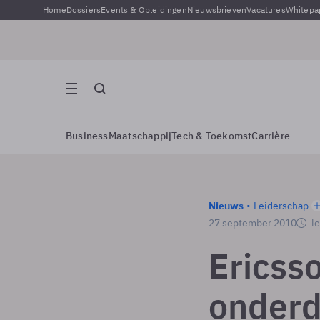
Home
Dossiers
Events & Opleidingen
Nieuwsbrieven
Vacatures
Whitepa
Business
Maatschappij
Tech & Toekomst
Carrière
Nieuws
Leiderschap
27 september 2010
le
Ericss
onderd