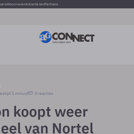
pers
Abonneren
Adverteren
Partners
estijd 1 minuut
0 reacties
on koopt weer
eel van Nortel