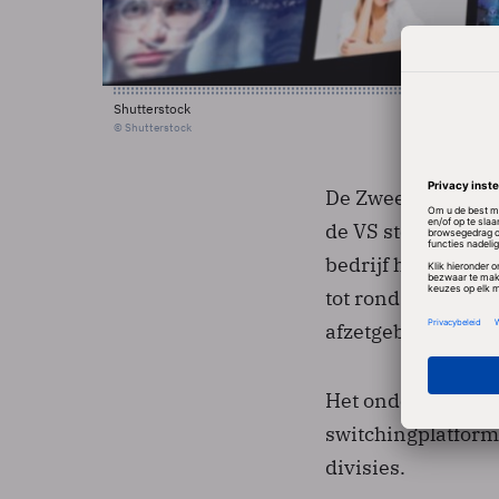
Shutterstock
© Shutterstock
De Zweedse levera
de VS sterk uitge
bedrijf heeft zij
tot rond de 15.00
afzetgebied voor h
Het onderdeel MSS
switchingplatform
divisies.