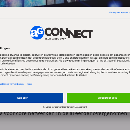
ncier van telecomproducten heeft inmiddels zijn pos
breid door de opkoop van de diverse Nortel-onderdele
n personeelsbestand in de VS daardoor ruim verdrievo
0 medewerkers. Daarmee is Noord-Amerika het groot
et Zweedse bedrijf.
 van Nortel verkoopt en ondersteunt datanetwerken
s voor core netwerken in de al eerder overgenomen