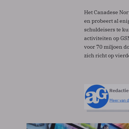
Het Canadese Nort
en probeert al eni
schuldeisers te k
activiteiten op G
voor 70 miljoen do
zich richt op vier
Redactie
Meer van d