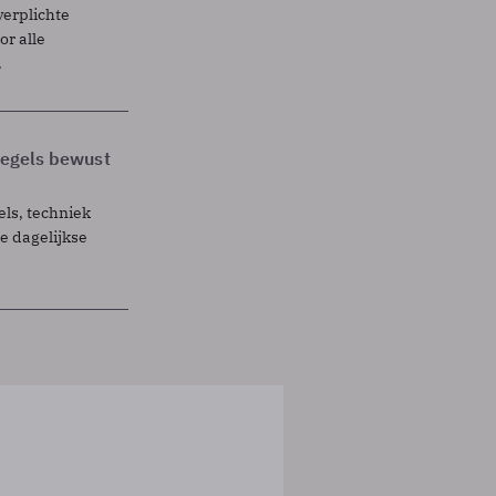
verplichte
r alle
.
 regels bewust
els, techniek
 dagelijkse