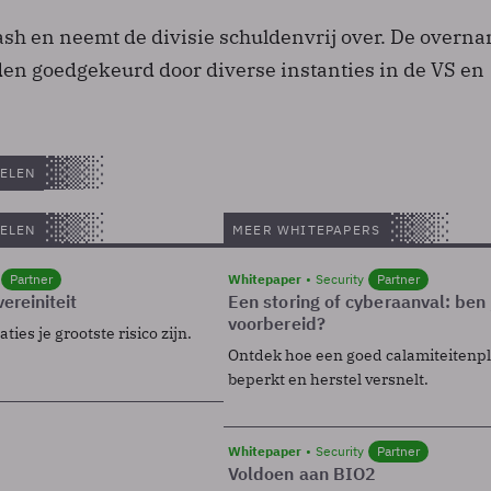
cash en neemt de divisie schuldenvrij over. De overn
en goedgekeurd door diverse instanties in de VS en
ELEN
ELEN
MEER WHITEPAPERS
Partner
Whitepaper
Security
Partner
ereiniteit
Een storing of cyberaanval: ben 
voorbereid?
ies je grootste risico zijn.
Ontdek hoe een goed calamiteitenp
beperkt en herstel versnelt.
Whitepaper
Security
Partner
Voldoen aan BIO2