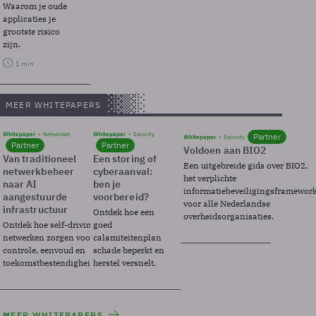
Waarom je oude
applicaties je
grootste risico
zijn.
1 min
MEER WHITEPAPERS
Whitepaper
Netwerken
Whitepaper
Security
Partner
Whitepaper
Security
Partner
Partner
Voldoen aan BIO2
Van traditioneel
Een storing of
Een uitgebreide gids over BIO2,
netwerkbeheer
cyberaanval:
het verplichte
naar AI
ben je
informatiebeveiligingsframewor
aangestuurde
voorbereid?
voor alle Nederlandse
infrastructuur
Ontdek hoe een
overheidsorganisaties.
Ontdek hoe self-driving
goed
netwerken zorgen voor
calamiteitenplan
controle, eenvoud en
schade beperkt en
toekomstbestendigheid.
herstel versnelt.
MEER WHITEPAPERS