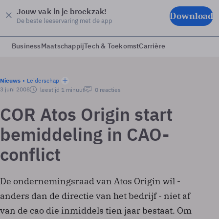
Jouw vak in je broekzak!
Download
De beste leeservaring met de app
Business
Maatschappij
Tech & Toekomst
Carrière
Nieuws
Leiderschap
3 juni 2008
leestijd 1 minuut
0 reacties
COR Atos Origin start
bemiddeling in CAO-
conflict
De ondernemingsraad van Atos Origin wil -
anders dan de directie van het bedrijf - niet af
van de cao die inmiddels tien jaar bestaat. Om