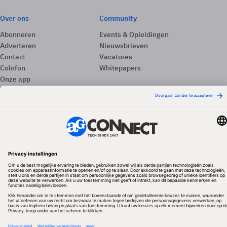
Over ons
Community
Abonneren
Events & Opleidingen
Adverteren
Nieuwsbrieven
Contact
Vacatures
Colofon
Whitepapers
Onze app
Privacyinstellingen
Volg ons
Redactionele partner
Algemene Voorwaarden & Copyrights
Privacy & Cookies