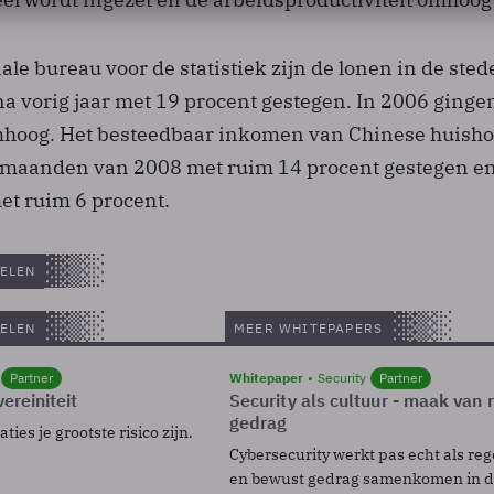
ale bureau voor de statistiek zijn de lonen in de sted
a vorig jaar met 19 procent gestegen. In 2006 gingen
mhoog. Het besteedbaar inkomen van Chinese huish
es maanden van 2008 met ruim 14 procent gestegen e
met ruim 6 procent.
ELEN
ELEN
MEER WHITEPAPERS
Partner
Whitepaper
Security
Partner
ereiniteit
Security als cultuur - maak van
gedrag
ies je grootste risico zijn.
Cybersecurity werkt pas echt als reg
en bewust gedrag samenkomen in de