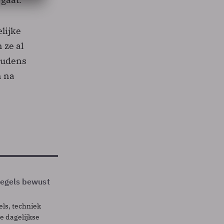
elijke
 ze al
oudens
n na
 regels bewust
els, techniek
 dagelijkse