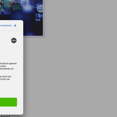
 voor
ent
ieuwe
 en de
jime
 in
gaat.