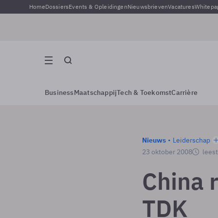
Home
Dossiers
Events & Opleidingen
Nieuwsbrieven
Vacatures
Whitepa
Business
Maatschappij
Tech & Toekomst
Carrière
Nieuws
Leiderschap
23 oktober 2008
leest
China r
TDK