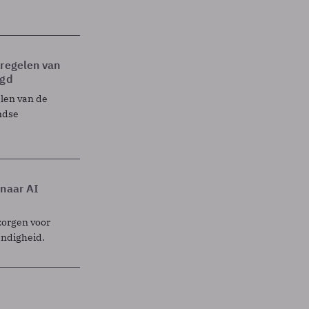
tregelen van
egd
elen van de
ndse
 naar AI
zorgen voor
endigheid.