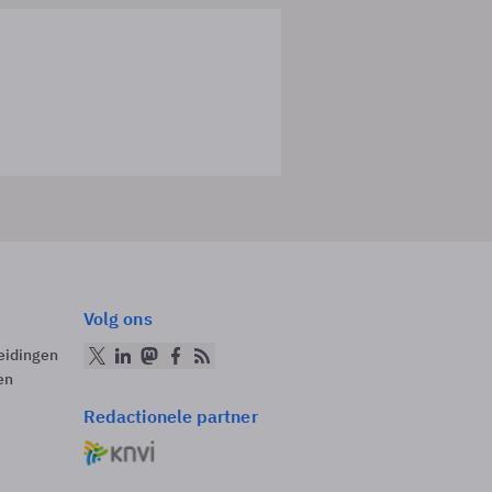
Volg ons
eidingen
en
Redactionele partner