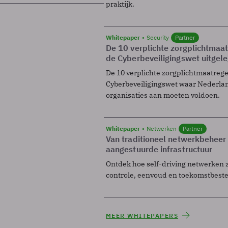
praktijk.
Whitepaper
Security
Partner
De 10 verplichte zorgplichtmaa
de Cyberbeveiligingswet uitgel
De 10 verplichte zorgplichtmaatreg
Cyberbeveiligingswet waar Nederla
organisaties aan moeten voldoen.
Whitepaper
Netwerken
Partner
Van traditioneel netwerkbeheer
aangestuurde infrastructuur
Ontdek hoe self-driving netwerken 
controle, eenvoud en toekomstbest
MEER WHITEPAPERS