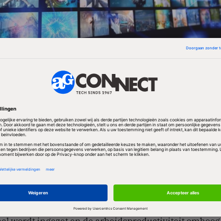
e loonkosten kampt TDK met dalende verkoopprijzen
 De afgelopen jaren zijn die gemiddeld met 15 proc
TDK probeert de nadelige effecten te pareren door n
 te installeren, waardoor minder personeel nodig is
iteit toeneemt. Tegen Bloomberg zei TDK-topman Ha
vankelijk zin had om te profiteren van de lage lonen
olgens hem tijd voor de volgende fase, waarin hoger
el wordt ingezet en de arbeidsproductiviteit omhoog 