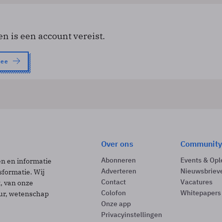
en is een account vereist.
nee
Over ons
Community
Abonneren
Events & Opl
ën en informatie
Adverteren
Nieuwsbriev
sformatie. Wij
Contact
Vacatures
t, van onze
Colofon
Whitepapers
uur, wetenschap
Onze app
Privacyinstellingen