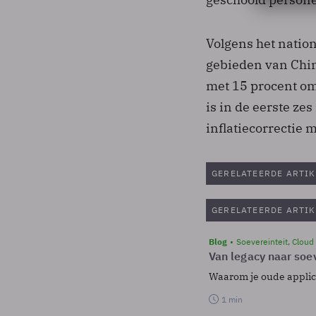
Volgens het nation
gebieden van Chin
met 15 procent o
is in de eerste z
inflatiecorrectie 
GERELATEERDE ARTIK
GERELATEERDE ARTIK
Blog
Soevereinteit, Cloud
Van legacy naar soev
Waarom je oude applicat
1 min