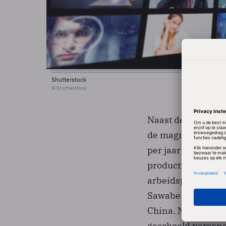
Shutterstock
© Shutterstock
Naast de stijgend
de magneetkoppen.
per jaar gedaald. 
productiemachines
arbeidsproductiv
Sawabe dat het aan
China. Nu is het v
geschoold persone