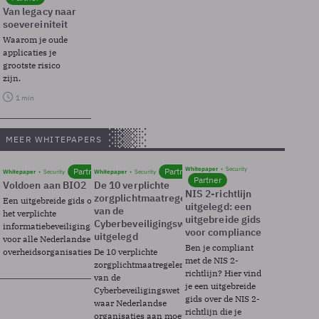
Van legacy naar
soevereiniteit
Waarom je oude
applicaties je
grootste risico
zijn.
1 min
MEER WHITEPAPERS
Whitepaper
Security
Partner
Partner
Whitepaper
Security
Whitepaper
Security
Partner
Voldoen aan BIO2
De 10 verplichte
NIS 2-richtlijn
zorgplichtmaatregelen
Een uitgebreide gids over BIO2,
uitgelegd: een
van de
het verplichte
uitgebreide gids
Cyberbeveiligingswet
informatiebeveiligingsframework
voor compliance
uitgelegd
voor alle Nederlandse
Ben je compliant
overheidsorganisaties.
De 10 verplichte
met de NIS 2-
zorgplichtmaatregelen
richtlijn? Hier vind
van de
je een uitgebreide
Cyberbeveiligingswet
gids over de NIS 2-
waar Nederlandse
richtlijn die je
organisaties aan moeten