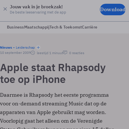
Jouw vak in je broekzak!
Download
De beste leeservaring met de app
Business
Maatschappij
Tech & Toekomst
Carrière
Nieuws
Leiderschap
10 september 2009
leestijd 1 minuut
0 reacties
Apple staat Rhapsody
toe op iPhone
Daarmee is Rhapsody het eerste programma
voor on-demand streaming Music dat op de
apparaten van Apple gebruikt mag worden.
Voorlopig gaat het alleen om de Verenigde