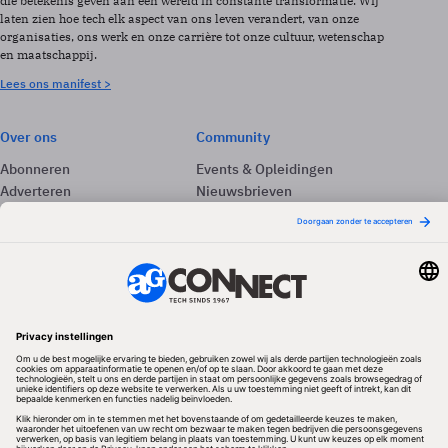
die betekenis geven aan een wereld in constante transformatie. Wij
laten zien hoe tech elk aspect van ons leven verandert, van onze
organisaties, ons werk en onze carrière tot onze cultuur, wetenschap
en maatschappij.
Lees ons manifest >
Over ons
Community
Abonneren
Events & Opleidingen
Adverteren
Nieuwsbrieven
Contact
Vacatures
Colofon
Whitepapers
Onze app
Privacyinstellingen
Volg ons
Redactionele partner