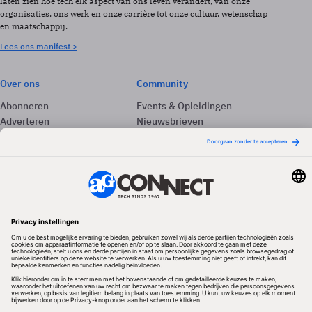
laten zien hoe tech elk aspect van ons leven verandert, van onze
organisaties, ons werk en onze carrière tot onze cultuur, wetenschap
en maatschappij.
Lees ons manifest >
Over ons
Community
Abonneren
Events & Opleidingen
Adverteren
Nieuwsbrieven
Contact
Vacatures
Colofon
Whitepapers
Onze app
Privacyinstellingen
Volg ons
Redactionele partner