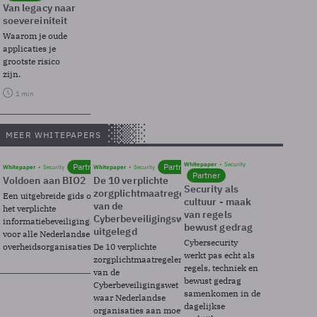
Van legacy naar
soevereiniteit
Waarom je oude
applicaties je
grootste risico
zijn.
1 min
MEER WHITEPAPERS
Whitepaper
Security
Partner
Partner
Whitepaper
Security
Whitepaper
Security
Partner
Voldoen aan BIO2
De 10 verplichte
Security als
zorgplichtmaatregelen
Een uitgebreide gids over BIO2,
cultuur - maak
van de
het verplichte
van regels
Cyberbeveiligingswet
informatiebeveiligingsframework
bewust gedrag
uitgelegd
voor alle Nederlandse
Cybersecurity
overheidsorganisaties.
De 10 verplichte
werkt pas echt als
zorgplichtmaatregelen
regels, techniek en
van de
bewust gedrag
Cyberbeveiligingswet
samenkomen in de
waar Nederlandse
dagelijkse
organisaties aan moeten