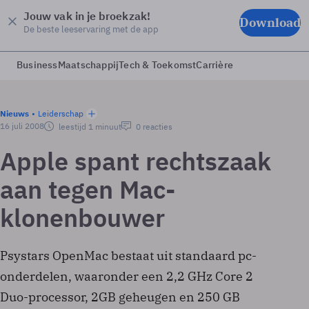
Jouw vak in je broekzak!
Download
De beste leeservaring met de app
Business
Maatschappij
Tech & Toekomst
Carrière
Nieuws
Leiderschap
16 juli 2008
leestijd 1 minuut
0 reacties
Apple spant rechtszaak
aan tegen Mac-
klonenbouwer
Psystars OpenMac bestaat uit standaard pc-
onderdelen, waaronder een 2,2 GHz Core 2
Duo-processor, 2GB geheugen en 250 GB