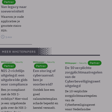
Partner
Van legacy naar
soevereiniteit
Waarom je oude
applicaties je
grootste risico
zijn.
1 min
MEER WHITEPAPERS
Whitepaper
Security
Whitepaper
Security
Partner
Whitepaper
Security
Partner
Partner
De 10 verplichte
NIS 2-richtlijn
Een storing of
zorgplichtmaatregelen
uitgelegd: een
cyberaanval:
van de
uitgebreide gids
ben je
Cyberbeveiligingswet
voor compliance
voorbereid?
uitgelegd
Ben je compliant
Ontdek hoe een
De 10 verplichte
met de NIS 2-
goed
zorgplichtmaatregelen
richtlijn? Hier vind
calamiteitenplan
van de
je een uitgebreide
schade beperkt en
Cyberbeveiligingswet
gids over de NIS 2-
herstel versnelt.
waar Nederlandse