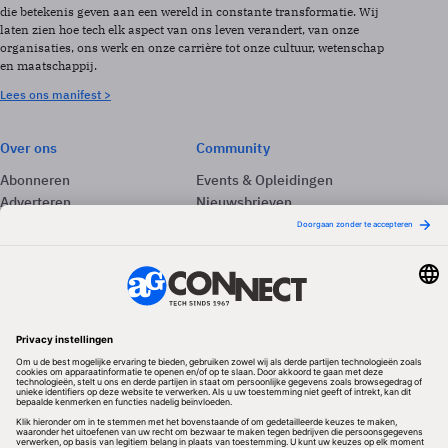
die betekenis geven aan een wereld in constante transformatie. Wij
laten zien hoe tech elk aspect van ons leven verandert, van onze
organisaties, ons werk en onze carrière tot onze cultuur, wetenschap
en maatschappij.
Lees ons manifest >
Over ons
Community
Abonneren
Events & Opleidingen
Adverteren
Nieuwsbrieven
Contact
Vacatures
Colofon
Whitepapers
Onze app
Privacyinstellingen
Volg ons
Redactionele partner