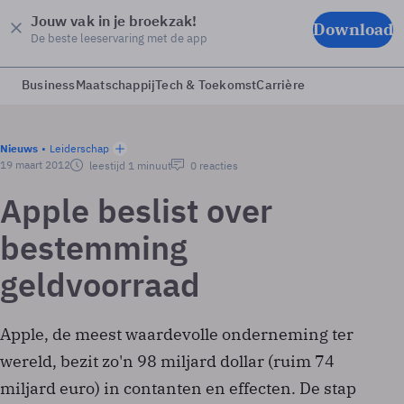
Jouw vak in je broekzak!
Download
De beste leeservaring met de app
Business
Maatschappij
Tech & Toekomst
Carrière
Nieuws
Leiderschap
19 maart 2012
leestijd 1 minuut
0 reacties
Apple beslist over
bestemming
geldvoorraad
Apple, de meest waardevolle onderneming ter
wereld, bezit zo'n 98 miljard dollar (ruim 74
miljard euro) in contanten en effecten. De stap