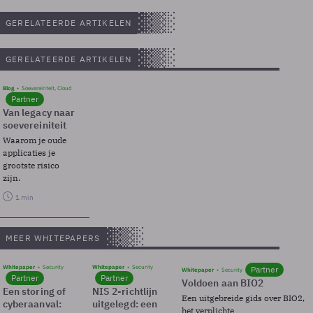
GERELATEERDE ARTIKELEN
GERELATEERDE ARTIKELEN
Blog
Soevereinteit, Cloud
Partner
Van legacy naar
soevereiniteit
Waarom je oude
applicaties je
grootste risico
zijn.
1 min
MEER WHITEPAPERS
Whitepaper
Security
Whitepaper
Security
Partner
Whitepaper
Security
Partner
Partner
Voldoen aan BIO2
Een storing of
NIS 2-richtlijn
Een uitgebreide gids over BIO2,
cyberaanval:
uitgelegd: een
het verplichte