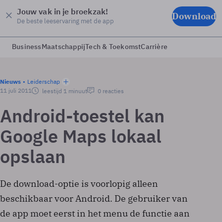
Jouw vak in je broekzak!
Download
De beste leeservaring met de app
Business
Maatschappij
Tech & Toekomst
Carrière
Nieuws
Leiderschap
11 juli 2011
leestijd 1 minuut
0 reacties
Android-toestel kan
Google Maps lokaal
opslaan
De download-optie is voorlopig alleen
beschikbaar voor Android. De gebruiker van
de app moet eerst in het menu de functie aan