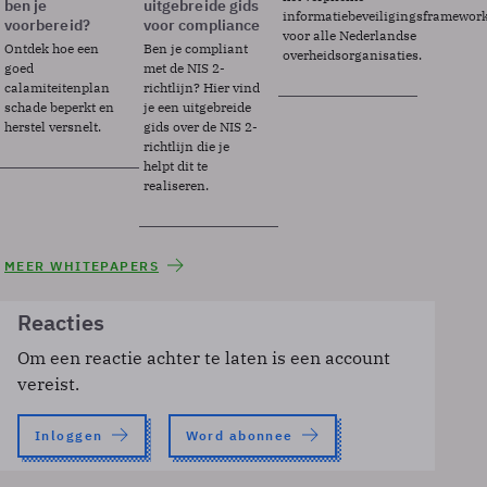
ben je
uitgebreide gids
informatiebeveiligingsframewor
voorbereid?
voor compliance
voor alle Nederlandse
Ontdek hoe een
Ben je compliant
overheidsorganisaties.
goed
met de NIS 2-
calamiteitenplan
richtlijn? Hier vind
schade beperkt en
je een uitgebreide
herstel versnelt.
gids over de NIS 2-
richtlijn die je
helpt dit te
realiseren.
MEER WHITEPAPERS
Reacties
Om een reactie achter te laten is een account
vereist.
Inloggen
Word abonnee