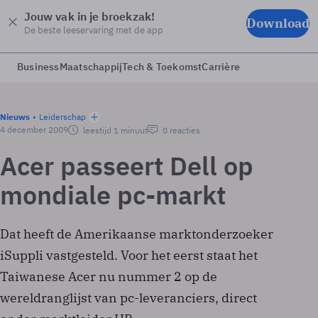
Jouw vak in je broekzak!
Download
De beste leeservaring met de app
Business
Maatschappij
Tech & Toekomst
Carrière
Nieuws
Leiderschap
4 december 2009
leestijd 1 minuut
0 reacties
Acer passeert Dell op
mondiale pc-markt
Dat heeft de Amerikaanse marktonderzoeker
iSuppli vastgesteld. Voor het eerst staat het
Taiwanese Acer nu nummer 2 op de
wereldranglijst van pc-leveranciers, direct