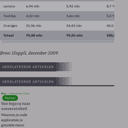
Lenono
6,94 mln
5,92 mln
8,7 %
Toshiba
4,02 mln
3,66 mln
5,0 %
Overigen
31,96 mln
34,43 mln
40,0 %
Totaal
79,88 mln
79,05 mln
100,0%
Bron: iSuppli, december 2009
GERELATEERDE ARTIKELEN
GERELATEERDE ARTIKELEN
Blog
Soevereinteit, Cloud
Partner
Van legacy naar
soevereiniteit
Waarom je oude
applicaties je
grootste risico