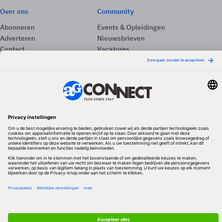
Over ons
Community
Abonneren
Events & Opleidingen
Adverteren
Nieuwsbrieven
Contact
Vacatures
Colofon
Whitepapers
Onze app
Privacyinstellingen
Volg ons
Redactionele partner
Algemene Voorwaarden & Copyrights
Privacy & Cookies