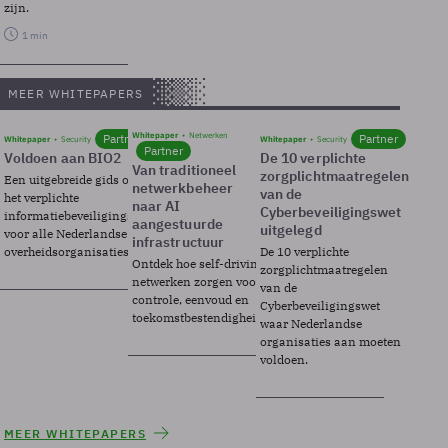
zijn.
1 min
MEER WHITEPAPERS
Whitepaper
Netwerken
Partner
Partner
Whitepaper
Security
Whitepaper
Security
Partner
Voldoen aan BIO2
De 10 verplichte
Van traditioneel
zorgplichtmaatregelen
Een uitgebreide gids over BIO2,
netwerkbeheer
van de
het verplichte
naar AI
Cyberbeveiligingswet
informatiebeveiligingsframework
aangestuurde
uitgelegd
voor alle Nederlandse
infrastructuur
overheidsorganisaties.
De 10 verplichte
Ontdek hoe self-driving
zorgplichtmaatregelen
netwerken zorgen voor
van de
controle, eenvoud en
Cyberbeveiligingswet
toekomstbestendigheid.
waar Nederlandse
organisaties aan moeten
voldoen.
MEER WHITEPAPERS