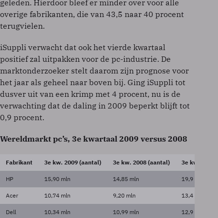
geleden. Hierdoor bleef er minder over voor alle
overige fabrikanten, die van 43,5 naar 40 procent
terugvielen.
iSuppli verwacht dat ook het vierde kwartaal
positief zal uitpakken voor de pc-industrie. De
marktonderzoeker stelt daarom zijn prognose voor
het jaar als geheel naar boven bij. Ging iSuppli tot
dusver uit van een krimp met 4 procent, nu is de
verwachting dat de daling in 2009 beperkt blijft tot
0,9 procent.
Wereldmarkt pc’s, 3
e
kwartaal 2009 versus 2008
Fabrikant
3e kw. 2009 (aantal)
3e kw. 2008 (aantal)
3e kw. 2009 
HP
15,90 mln
14,85 mln
19,9 %
Acer
10,74 mln
9,20 mln
13,4 %
Dell
10,34 mln
10,99 mln
12,9 %