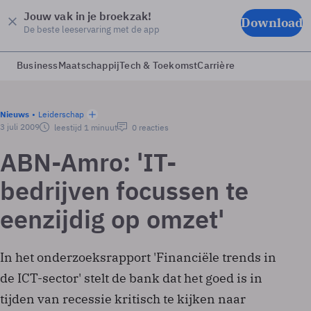
Jouw vak in je broekzak!
Download
De beste leeservaring met de app
Business
Maatschappij
Tech & Toekomst
Carrière
Nieuws
Leiderschap
3 juli 2009
leestijd 1 minuut
0 reacties
ABN-Amro: 'IT-
bedrijven focussen te
eenzijdig op omzet'
In het onderzoeksrapport 'Financiële trends in
de ICT-sector' stelt de bank dat het goed is in
tijden van recessie kritisch te kijken naar