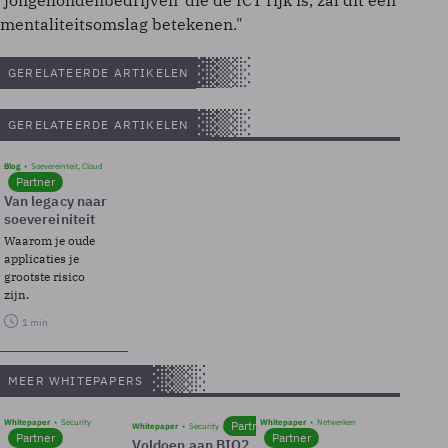
'jongehondenbedrijven' die de ICT rijk is, zal dit een
mentaliteitsomslag betekenen."
GERELATEERDE ARTIKELEN
GERELATEERDE ARTIKELEN
Blog
Soevereinteit, Cloud
Partner
Van legacy naar
soevereiniteit
Waarom je oude
applicaties je
grootste risico
zijn.
1 min
MEER WHITEPAPERS
Whitepaper
Security
Whitepaper
Netwerken
Partner
Whitepaper
Security
Partner
Partner
Voldoen aan BIO2