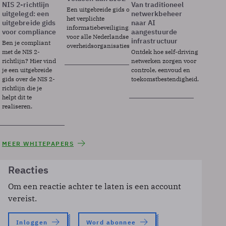
NIS 2-richtlijn
Van traditioneel
Een uitgebreide gids over BIO2,
uitgelegd: een
netwerkbeheer
het verplichte
uitgebreide gids
naar AI
informatiebeveiligingsframework
voor compliance
aangestuurde
voor alle Nederlandse
infrastructuur
Ben je compliant
overheidsorganisaties.
met de NIS 2-
Ontdek hoe self-driving
richtlijn? Hier vind
netwerken zorgen voor
je een uitgebreide
controle, eenvoud en
gids over de NIS 2-
toekomstbestendigheid.
richtlijn die je
helpt dit te
realiseren.
MEER WHITEPAPERS
Reacties
Om een reactie achter te laten is een account
vereist.
Inloggen
Word abonnee