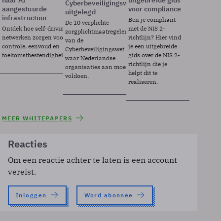
naar AI
uitgebreide gids
Cyberbeveiligingswet
aangestuurde
voor compliance
uitgelegd
infrastructuur
Ben je compliant
De 10 verplichte
Ontdek hoe self-driving
met de NIS 2-
zorgplichtmaatregelen
netwerken zorgen voor
richtlijn? Hier vind
van de
controle, eenvoud en
je een uitgebreide
Cyberbeveiligingswet
toekomstbestendigheid.
gids over de NIS 2-
waar Nederlandse
richtlijn die je
organisaties aan moeten
helpt dit te
voldoen.
realiseren.
MEER WHITEPAPERS
Reacties
Om een reactie achter te laten is een account
vereist.
Inloggen
Word abonnee