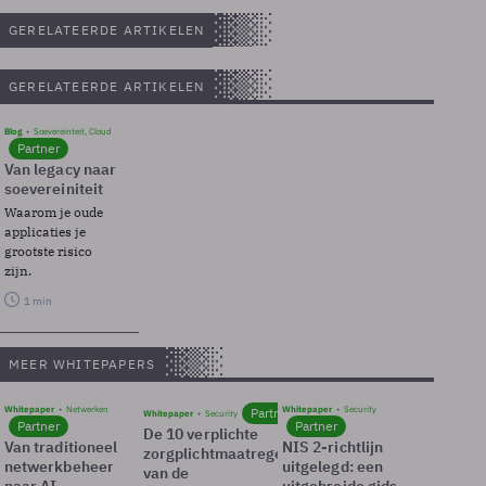
GERELATEERDE ARTIKELEN
GERELATEERDE ARTIKELEN
Blog
Soevereinteit, Cloud
Partner
Van legacy naar
soevereiniteit
Waarom je oude
applicaties je
grootste risico
zijn.
1 min
MEER WHITEPAPERS
Whitepaper
Netwerken
Whitepaper
Security
Partner
Whitepaper
Security
Partner
Partner
De 10 verplichte
Van traditioneel
NIS 2-richtlijn
zorgplichtmaatregelen
netwerkbeheer
uitgelegd: een
van de