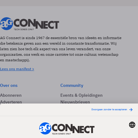
AG Connect is sinds 1967 de essentiële bron van ideeën en informatie
die betekenis geven aan een wereld in constante transformatie. Wij
laten zien hoe tech elk aspect van ons leven verandert, van onze
organisaties, ons werk en onze carrière tot onze cultuur, wetenschap
en maatschappij.
Lees ons manifest >
Over ons
Community
Abonneren
Events & Opleidingen
Adverteren
Nieuwsbrieven
Contact
Vacatures
Colofon
Whitepapers
Onze app
Privacyinstellingen