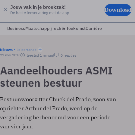
Jouw vak in je broekzak!
Download
De beste leeservaring met de app
Business
Maatschappij
Tech & Toekomst
Carrière
Nieuws
Leiderschap
21 mei 2010
leestijd 1 minuut
0 reacties
Aandeelhouders ASMI
steunen bestuur
Bestuursvoorzitter Chuck del Prado, zoon van
oprichter Arthur del Prado, werd op de
vergadering herbenoemd voor een periode
van vier jaar.