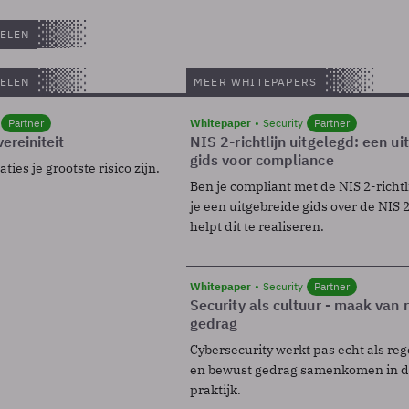
ELEN
ELEN
MEER WHITEPAPERS
Partner
Whitepaper
Security
Partner
ereiniteit
NIS 2-richtlijn uitgelegd: een u
gids voor compliance
ies je grootste risico zijn.
Ben je compliant met de NIS 2-richtl
je een uitgebreide gids over de NIS 2-
helpt dit te realiseren.
Whitepaper
Security
Partner
Security als cultuur - maak van
gedrag
Cybersecurity werkt pas echt als reg
en bewust gedrag samenkomen in de
praktijk.