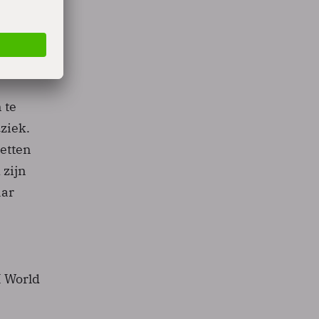
 te
ziek.
zetten
 zijn
aar
M World