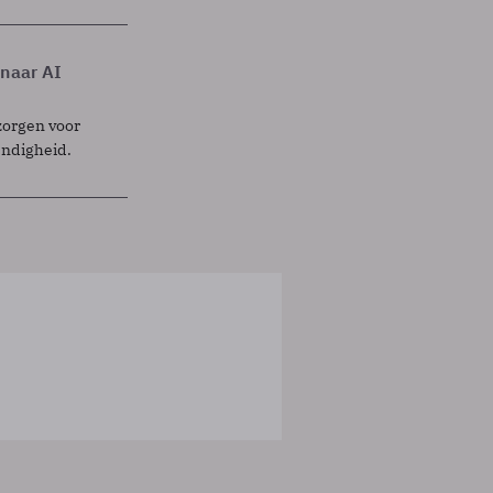
 naar AI
zorgen voor
endigheid.