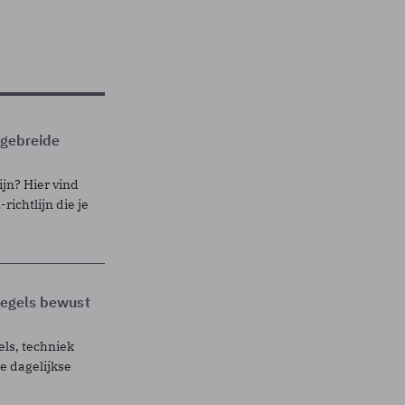
itgebreide
ijn? Hier vind
richtlijn die je
 regels bewust
els, techniek
 dagelijkse