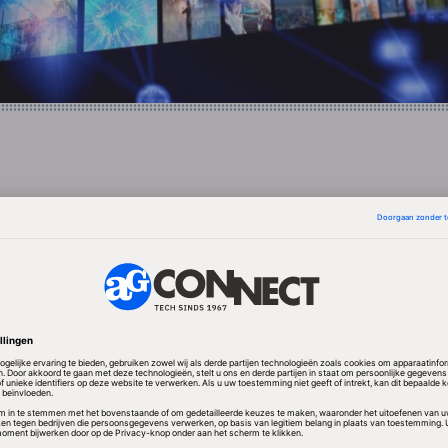
.5, ontwikkeld rondom het concept van aanraaksch
een nieuwe mobiele versie van Internet Explorer wa
in is verwerkt. De browser kan sneller beelden rende
ondersteuning voor online betalen.
 de mobiele versie van Outlook beter aansluiten op d
ilsoftware. De eindgebruiker kan daardoor makkelij
n het programma. Attachments in Word, Excel en
at kunnen op de telefoon worden geopend en bewerk