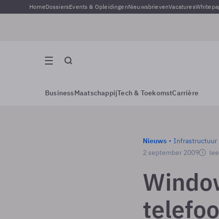
Home
Dossiers
Events & Opleidingen
Nieuwsbrieven
Vacatures
Whitepa
Business
Maatschappij
Tech & Toekomst
Carrière
Nieuws
Infrastructuur
2 september 2009
lee
Window
telefo