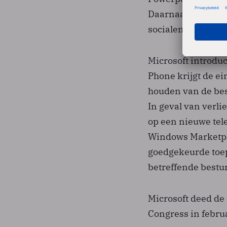
Daarnaast zijn de
socialenetwerksit
Microsoft introdu
Phone krijgt de e
houden van de best
In geval van verlie
op een nieuwe tele
Windows Marketpla
goedgekeurde toep
betreffende bestu
Microsoft deed d
Congress in februa