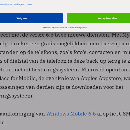
 mogeijkheden voor het mobiel bijwerken van
es verbeterd.
ceert met de versie 6.5 twee nieuwe diensten. Met My
indgebruiker een gratis mogelijkheid een back-up aan
anden op de telefoons, zoals foto's, contacten en mu
s of diefstal van de telefoon is deze back-up terug te 
foon met dit besturingssysteem. Microsoft opent ook
ce for Mobile, de evenknie van Apples Appstore, w
assingen van derden zijn te downloaden voor het
ringssysteem.
e aankondiging van
Windows Mobile 6.5
al op het GS
ri.