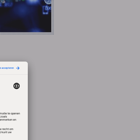
ermen,
ar
ren en
e pc-
ker
t.