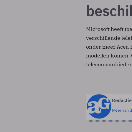
beschi
Microsoft heeft t
verschillende tel
onder meer Acer,
modellen komen. O
telecomaanbieders
Redactie
Meer van d