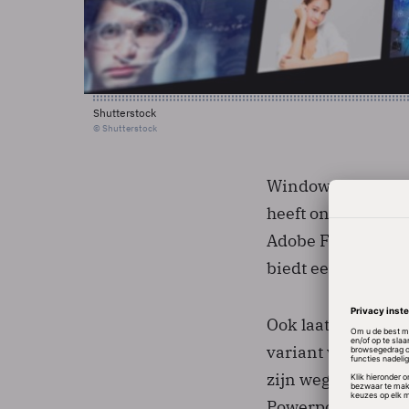
Shutterstock
© Shutterstock
Windows Mobile 6
heeft onder meer 
Adobe Flash Lite 
biedt een betere 
Ook laat Microsoft
variant van de ma
zijn weg vinden i
Powerpoint-forma