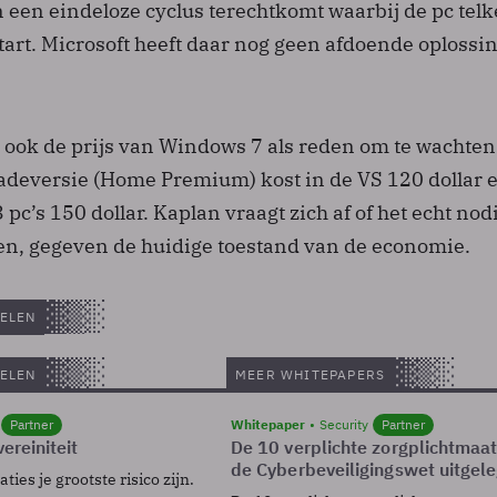
 een eindeloze cyclus terechtkomt waarbij de pc tel
art. Microsoft heeft daar nog geen afdoende oplossi
ok de prijs van Windows 7 als reden om te wachten
deversie (Home Premium) kost in de VS 120 dollar 
pc’s 150 dollar. Kaplan vraagt zich af of het echt nodi
en, gegeven de huidige toestand van de economie.
ELEN
ELEN
MEER WHITEPAPERS
Partner
Whitepaper
Security
Partner
ereiniteit
De 10 verplichte zorgplichtmaa
de Cyberbeveiligingswet uitgel
ies je grootste risico zijn.