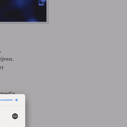
,
ijven.
et
e media
scuecom
dt in