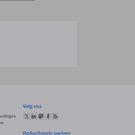
Volg ons
eidingen
en
Redactionele partner