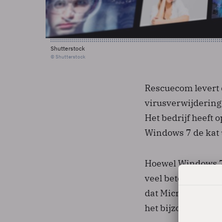
Shutterstock
© Shutterstock
Rescuecom levert 
virusverwijdering
Het bedrijf heeft 
Windows 7 de kat u
Hoewel Windows 7 
veel beter is ont
dat Microsoft eers
het bijzonder voor