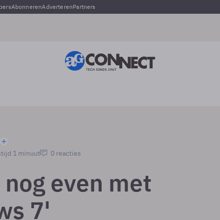
pers
Abonneren
Adverteren
Partners
tijd 1 minuut
0 reacties
 nog even met
s 7'