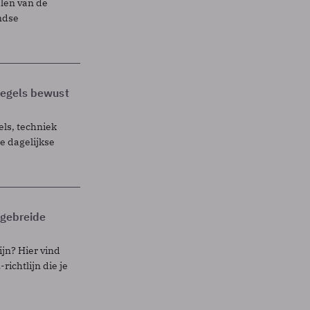
elen van de
ndse
 regels bewust
els, techniek
 dagelijkse
itgebreide
ijn? Hier vind
richtlijn die je