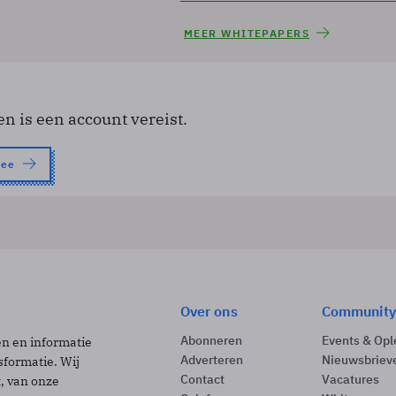
MEER WHITEPAPERS
en is een account vereist.
nee
Over ons
Community
Abonneren
Events & Opl
ën en informatie
Adverteren
Nieuwsbriev
sformatie. Wij
Contact
Vacatures
t, van onze