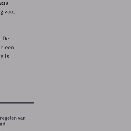
kens
ng voor
. De
en een
g is
tregelen van
egd