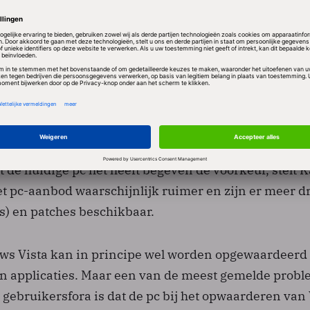
 het opwaarderen van een bestaande pc “buitengew
 de problemen waar veel Windows XP-gebruikers voo
 dat ze al hun bestaande gegevens moeten backuppe
an Windows 7 moeten terugzetten. Dat geldt ook als i
pt waarop Windows 7 is voorgeïnstalleerd.
t het kopen van een nieuwe pc als middel om Windo
t de huidige pc het heeft begeven de voorkeur, stelt 
het pc-aanbod waarschijnlijk ruimer en zijn er meer d
) en patches beschikbaar.
ws Vista kan in principe wel worden opgewaardeerd
n applicaties. Maar een van de meest gemelde prob
gebruikersfora is dat de pc bij het opwaarderen van 