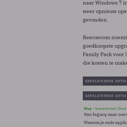
naar Windows 7 in
weer opnieuw opst
gevonden.
Rescuecom noemt o
goedkoopste upgra
Family Pack voor 3 
die kosten te mak
GERELATEERDE ARTIK
GERELATEERDE ARTIK
Blog
Soevereinteit, Cloud
Van legacy naar soev
Waarom je oude applicat