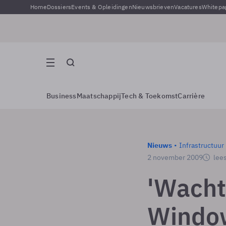
Home
Dossiers
Events & Opleidingen
Nieuwsbrieven
Vacatures
Whitepa
Business
Maatschappij
Tech & Toekomst
Carrière
Nieuws
Infrastructuur
2 november 2009
lees
'Wacht
Window