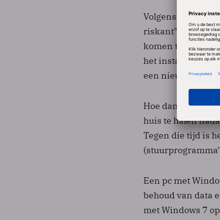
Volgens Kaplan is
riskant”. Een van
komen te staan is
het installeren v
een nieuwe pc koo
Hoe dan ook genie
huis te halen nada
Tegen die tijd is 
(stuurprogramma’s
Een pc met Windo
behoud van data e
met Windows 7 op 