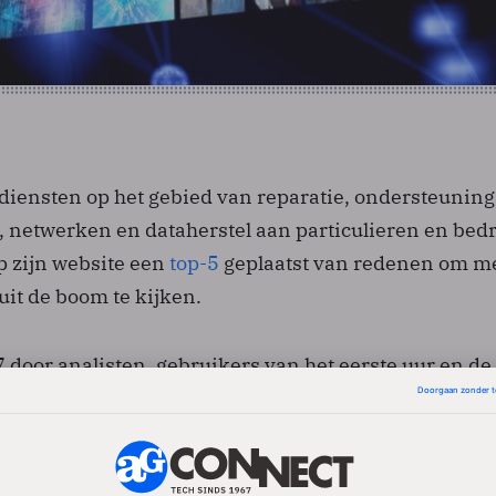
diensten op het gebied van reparatie, ondersteuning
, netwerken en dataherstel aan particulieren en bedr
op zijn website een
top-5
geplaatst van redenen om m
it de boom te kijken.
door analisten, gebruikers van het eerste uur en d
vangen dan zijn voorganger Windows Vista, vindt Re
t de ‘bugs’ in Windows 7 maar moet oplossen. Dat gel
 installatieproblemen.