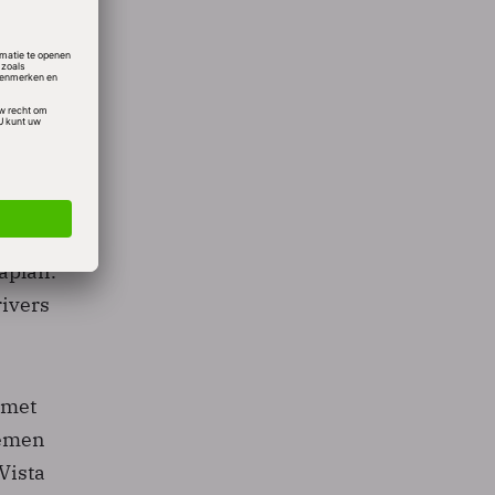
oon
r
n en na
emand
ws 7 in
Kaplan.
rivers
 met
lemen
Vista