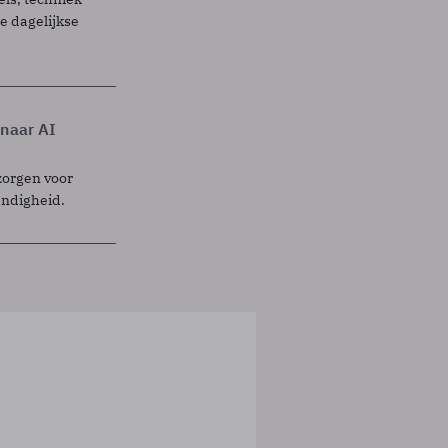
 dagelijkse
 naar AI
zorgen voor
endigheid.