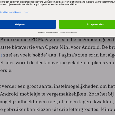
 en bookmarks kunnen met die op de pc worden
 Pagina’s worden tot 90 procent gecomprimeerd voo
worden verstuurd, wat het dataverkeer beperkt. Een
ina’s in- en uitzoomen tussen 60 en 200 procent.
t Amerikaanse PC Magazine is in het algemeen goed t
aatste bètaversie van Opera Mini voor Android. De b
st
snel en voelt ‘solide’ aan. Pagina’s zien er in het a
el sites wordt de desktopversie geladen in plaats van
ersie.
t verder een groot aantal instelmogelijkheden om het
Android-mobieltje te vergemakkelijken. Zo is het bij
ogelijk afbeeldingen niet, of in een lagere kwaliteit,
e gebruiker kan kiezen uit drie lettergroottes. Minpu