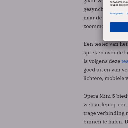
gaan. Snelkeuzes
gesynchroniseerd.
naar de telefoon 
zoommodus kan pag
Een tester van he
spreken over de l
is volgens deze
te
goed uit en van ve
lichtere, mobiele v
Opera Mini 5 bied
websurfen op een 
trage verbinding m
binnen te halen. D