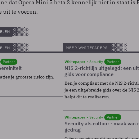
e dat Opera Mini 5 beta 2 kennelijk niet in staat is 
 uit te voeren.
ELEN
ELEN
MEER WHITEPAPERS
Partner
Whitepaper
Security
Partner
ereiniteit
NIS 2-richtlijn uitgelegd: een u
gids voor compliance
ies je grootste risico zijn.
Ben je compliant met de NIS 2-richtl
je een uitgebreide gids over de NIS 2-
helpt dit te realiseren.
Whitepaper
Security
Partner
Security als cultuur - maak van
gedrag
Cybersecurity werkt pas echt als reg