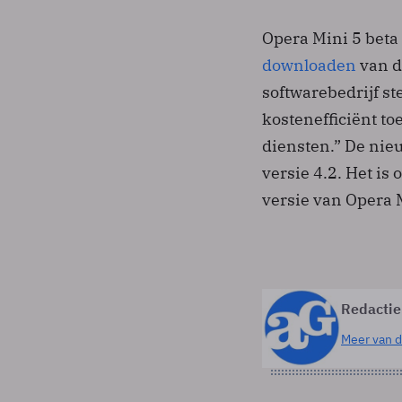
Opera Mini 5 beta 
downloaden
van d
softwarebedrijf st
kostenefficiënt to
diensten.” De nie
versie 4.2. Het is
versie van Opera M
Redactie
Meer van d