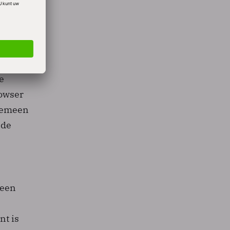
rdat ze
e
rowser
lgemeen
 de
 een
nt is