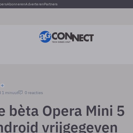
pers
Abonneren
Adverteren
Partners
d 1 minuut
0 reacties
 bèta Opera Mini 5
ndroid vrijgegeven