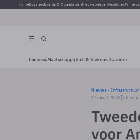
Home
Dossiers
Events & Opleidingen
Nieuwsbrieven
Vacatures
Whitepa
Business
Maatschappij
Tech & Toekomst
Carrière
Nieuws
Infrastructuur
11 maart 2010
leestij
Tweede
voor A