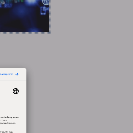
ele
elf
tes