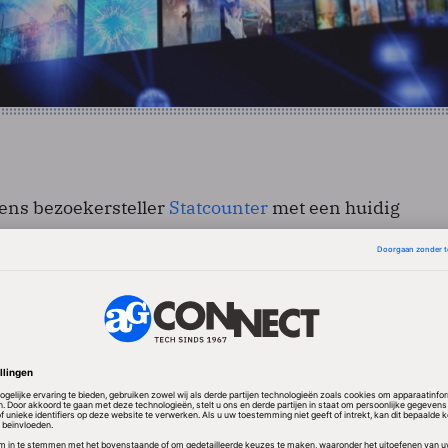
gens bezoekersteller
Statcounter
met een huidig
 25 procent de meest gebruikte webbrowser op mobi
r de iPhone (Safari) met 22 procent. Opera Software z
Mini op meer dan 50 miljoen mobieltjes wereldwijd in
rs beschikt Opera Mini 5 over tabbladen. Met
(speed dial) kan de gebruiker snel naar favoriete si