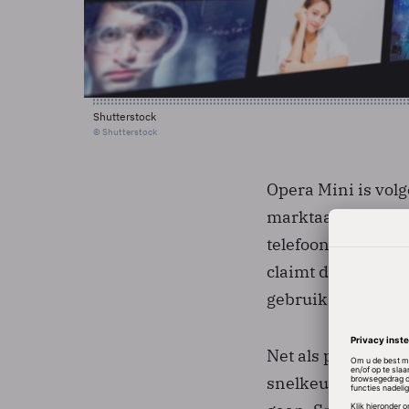
Shutterstock
© Shutterstock
Opera Mini is vol
marktaandeel van
telefoons, nog voo
claimt dat Opera 
gebruik is.
Net als pc-browse
snelkeuzeknoppen 