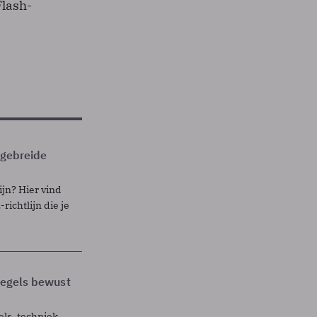
Flash-
itgebreide
ijn? Hier vind
richtlijn die je
 regels bewust
els, techniek