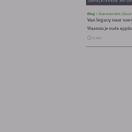
GERELATEERDE ARTIK
Blog
Soevereinteit, Cloud
Van legacy naar soev
Waarom je oude applicat
1 min