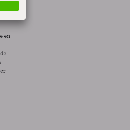
één
e
te en
-
nde
n
eer