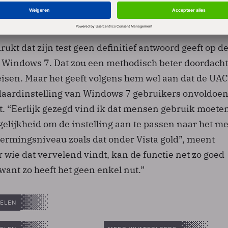
vroeg de UAC-functie van Windows 7 echter maar in 
ing voor het uitvoeren van het programma.
kt dat zijn test geen definitief antwoord geeft op d
n Windows 7. Dat zou een methodisch beter doordach
eisen. Maar het geeft volgens hem wel aan dat de UAC
ndaardinstelling van Windows 7 gebruikers onvoldoe
. “Eerlijk gezegd vind ik dat mensen gebruik moete
lijkheid om de instelling aan te passen naar het m
ermingsniveau zoals dat onder Vista gold”, meent
wie dat vervelend vindt, kan de functie net zo goed
want zo heeft het geen enkel nut.”
ELEN