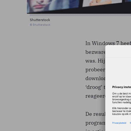
Shutterstock
© Shutterstock
In Windows 7 heef
bezwaren weg te n
was. Hij verzamel
probeerden een be
downloaden. Daarb
‘droog’ te meten 
reageerde.
De resultaten ste
programma’s wilden