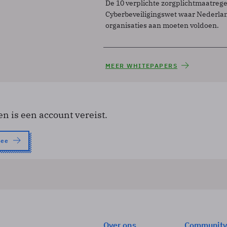
De 10 verplichte zorgplichtmaatreg
Cyberbeveiligingswet waar Nederla
organisaties aan moeten voldoen.
MEER WHITEPAPERS
en is een account vereist.
nee
Over ons
Community