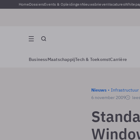
Home
Dossiers
Events & Opleidingen
Nieuwsbrieven
Vacatures
Whitepa
Business
Maatschappij
Tech & Toekomst
Carrière
Nieuws
Infrastructuur
6 november 2009
lees
Standa
Window