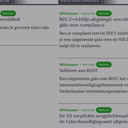
ELEN
MEER WHITEPAPERS
Partner
Whitepaper
Security
Partner
ereiniteit
NIS 2-richtlijn uitgelegd: een u
gids voor compliance
ies je grootste risico zijn.
Ben je compliant met de NIS 2-richtl
je een uitgebreide gids over de NIS 2-
helpt dit te realiseren.
Whitepaper
Security
Partner
Voldoen aan BIO2
Een uitgebreide gids over BIO2, het 
informatiebeveiligingsframework voo
Nederlandse overheidsorganisaties
Whitepaper
Security
Partner
De 10 verplichte zorgplichtmaa
de Cyberbeveiligingswet uitgel