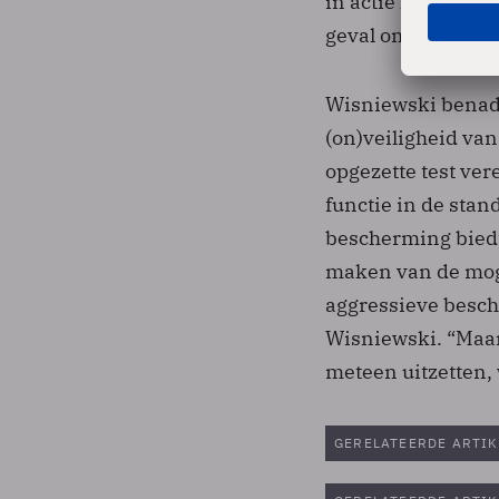
in actie kwamen, 
geval om toestemm
Wisniewski benadru
(on)veiligheid va
opgezette test ver
functie in de sta
bescherming biedt
maken van de moge
aggressieve besch
Wisniewski. “Maar 
meteen uitzetten, 
GERELATEERDE ARTIK