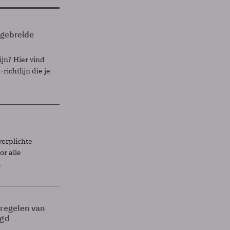
itgebreide
ijn? Hier vind
richtlijn die je
verplichte
r alle
.
tregelen van
egd