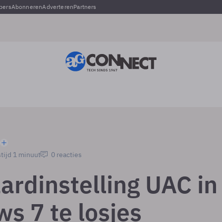
pers
Abonneren
Adverteren
Partners
tijd 1 minuut
0 reacties
ardinstelling UAC in
s 7 te losjes