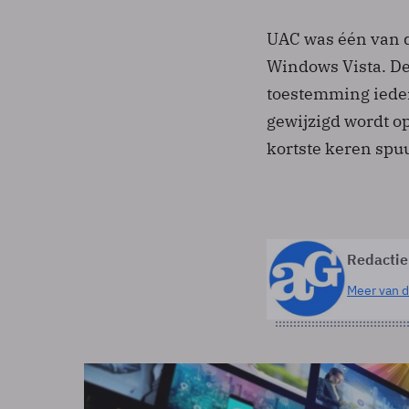
UAC was één van 
Windows Vista. D
toestemming iedere
gewijzigd wordt o
kortste keren spu
Redactie
Meer van d