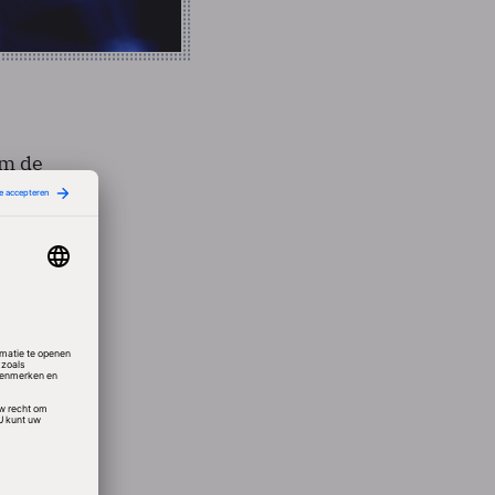
om de
aarvan
die
a te
an UAC
en
die wel