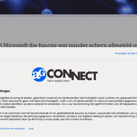
t Microsoft die functie wat minder scherp afgesteld 
emen. Wisniewski besloot te testen wat het effect d
de tien willekeurige, recente malware-programma’s 
stand te starten of in de achtergrond een programm
ij keek hij hoe een Windows 7-pc – om het effect v
zonder antivirusbescherming - op die inbraakpoging
mden Wisniewski kritisch. Van de tien malware-
 twee niet starten op de Windows 7-pc. Bij de acht 