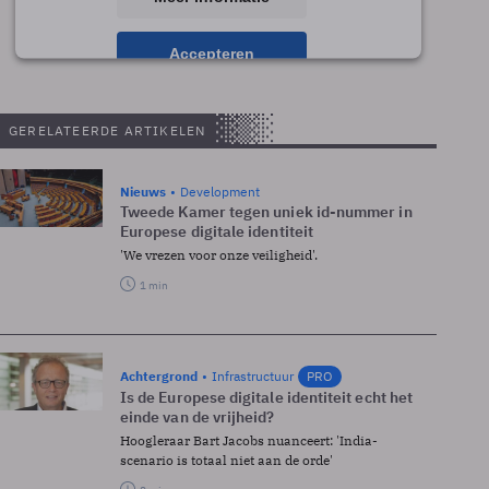
Accepteren
powered by
Usercentrics Consent Management
Platform
GERELATEERDE ARTIKELEN
Nieuws
Development
Tweede Kamer tegen uniek id-nummer in
Europese digitale identiteit
'We vrezen voor onze veiligheid'.
1 min
Achtergrond
Infrastructuur
PRO
Is de Europese digitale identiteit echt het
einde van de vrijheid?
Hoogleraar Bart Jacobs nuanceert: 'India-
scenario is totaal niet aan de orde'