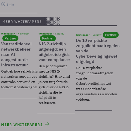
1 min
MEER WHITEPAPERS
Whitepaper
Netwerken
Whitepaper
Security
Partner
Whitepaper
Security
Partner
Partner
De 10 verplichte
Van traditioneel
NIS 2-richtlijn
zorgplichtmaatregelen
netwerkbeheer
uitgelegd: een
van de
naar AI
uitgebreide gids
Cyberbeveiligingswet
aangestuurde
voor compliance
uitgelegd
infrastructuur
Ben je compliant
De 10 verplichte
Ontdek hoe self-driving
met de NIS 2-
zorgplichtmaatregelen
netwerken zorgen voor
richtlijn? Hier vind
van de
controle, eenvoud en
je een uitgebreide
Cyberbeveiligingswet
toekomstbestendigheid.
gids over de NIS 2-
waar Nederlandse
richtlijn die je
organisaties aan moeten
helpt dit te
voldoen.
realiseren.
MEER WHITEPAPERS