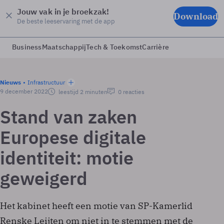
Jouw vak in je broekzak!
Download
De beste leeservaring met de app
Business
Maatschappij
Tech & Toekomst
Carrière
Nieuws
Infrastructuur
9 december 2022
leestijd 2 minuten
0 reacties
Stand van zaken
Europese digitale
identiteit: motie
geweigerd
Het kabinet heeft een motie van SP-Kamerlid
Renske Leijten om niet in te stemmen met de