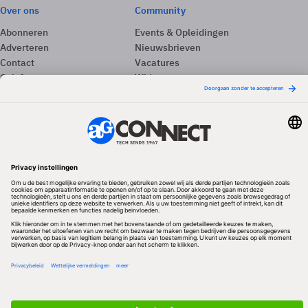
Over ons
Community
Abonneren
Events & Opleidingen
Adverteren
Nieuwsbrieven
Contact
Vacatures
Colofon
Whitepapers
Onze app
Privacyinstellingen
Volg ons
Redactionele partner
Algemene Voorwaarden & Copyrights
Privacy & Cookies