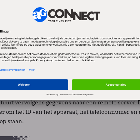
momd via herpakkingen in legale apps. De gebruike
 malware wordt gedownload en geïnstalleerd. Ginger
rstuurt vervolgens gegevens naar een remote server. 
r om het ID van het apparaat, het telefoonnumer en 
op staan.