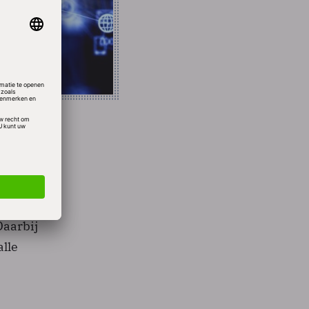
r
Master
Daarbij
alle