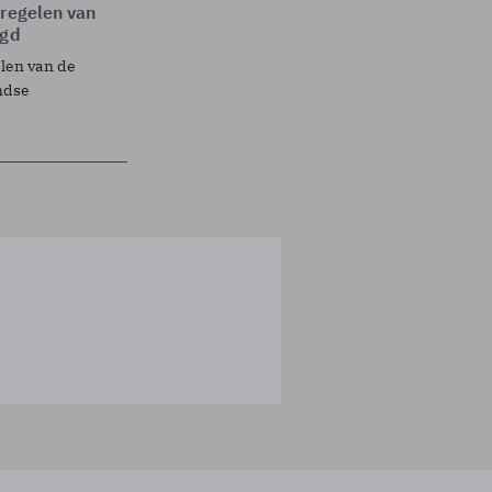
tregelen van
egd
elen van de
ndse