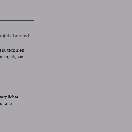
 regels bewust
els, techniek
 dagelijkse
verplichte
r alle
.