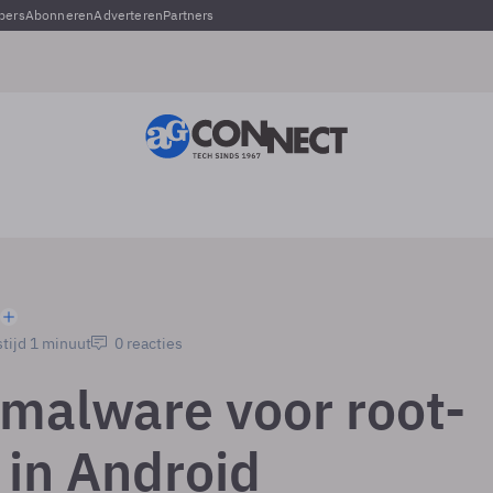
pers
Abonneren
Adverteren
Partners
tijd 1 minuut
0 reacties
 malware voor root-
 in Android