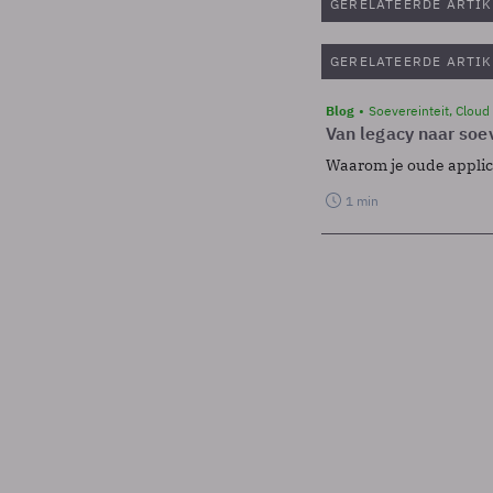
GERELATEERDE ARTIK
GERELATEERDE ARTIK
Blog
Soevereinteit, Cloud
Van legacy naar soev
Waarom je oude applicat
1 min