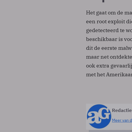
Het gaat om de ma
een root exploit d
gedetecteerd te w
beschikbaar is vo
dit de eerste malw
maar net ontdekte
ook extra gevaarl
met het Amerikaan
Redactie
Meer van d