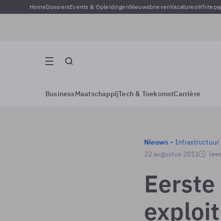
Home
Dossiers
Events & Opleidingen
Nieuwsbrieven
Vacatures
Whitepa
Business
Maatschappij
Tech & Toekomst
Carrière
Nieuws
Infrastructuur
22 augustus 2011
lees
Eerste
exploit