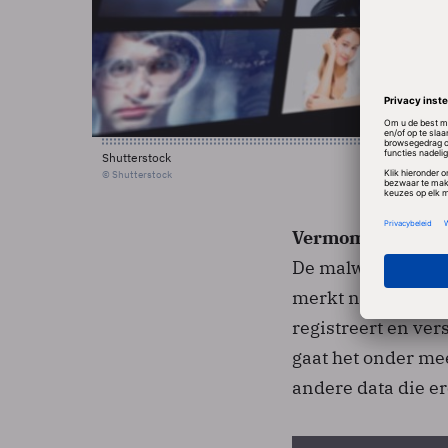
Shutterstock
© Shutterstock
Vermomd
De malware is ver
merkt niet dat de
registreert en ve
gaat het onder mee
andere data die er