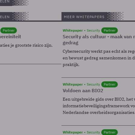
ELEN
ELEN
MEER WHITEPAPERS
Partner
Whitepaper
Security
Partner
ereiniteit
Security als cultuur - maak van
gedrag
ies je grootste risico zijn.
Cybersecurity werkt pas echt als reg
en bewust gedrag samenkomen in de
praktijk.
Whitepaper
Security
Partner
Voldoen aan BIO2
Een uitgebreide gids over BIO2, het 
informatiebeveiligingsframework voo
Nederlandse overheidsorganisaties
Whitepaper
Security
Partner