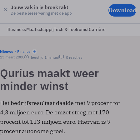
Jouw vak in je broekzak!
Download
De beste leeservaring met de app
Business
Maatschappij
Tech & Toekomst
Carrière
Nieuws
Finance
13 maart 2008
leestijd 1 minuut
0 reacties
Qurius maakt weer
minder winst
Het bedrijfsresultaat daalde met 9 procent tot
4,3 miljoen euro. De omzet steeg met 170
procent tot 113 miljoen euro. Hiervan is 9
procent autonome groei.