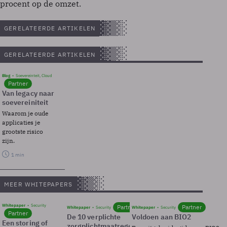
procent op de omzet.
GERELATEERDE ARTIKELEN
GERELATEERDE ARTIKELEN
Blog
Soevereinteit, Cloud
Partner
Van legacy naar
soevereiniteit
Waarom je oude
applicaties je
grootste risico
zijn.
1 min
MEER WHITEPAPERS
Whitepaper
Security
Partner
Partner
Whitepaper
Security
Whitepaper
Security
Partner
De 10 verplichte
Voldoen aan BIO2
Een storing of
zorgplichtmaatregelen