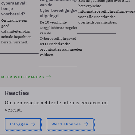
Een uitgebreide gids over BIO2,
cyberaanval:
van de
het verplichte
ben je
Cyberbeveiligingswet
informatiebeveiligingsframewor
voorbereid?
uitgelegd
voor alle Nederlandse
Ontdek hoe een
De 10 verplichte
overheidsorganisaties.
goed
zorgplichtmaatregelen
calamiteitenplan
van de
schade beperkt en
Cyberbeveiligingswet
herstel versnelt.
waar Nederlandse
organisaties aan moeten
voldoen.
MEER WHITEPAPERS
Reacties
Om een reactie achter te laten is een account
vereist.
Inloggen
Word abonnee