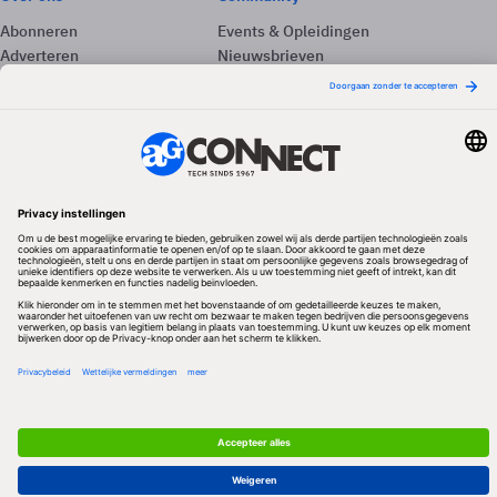
Abonneren
Events & Opleidingen
Adverteren
Nieuwsbrieven
Contact
Vacatures
Colofon
Whitepapers
Onze app
Privacyinstellingen
Volg ons
Redactionele partner
Algemene Voorwaarden & Copyrights
Privacy & Cookies