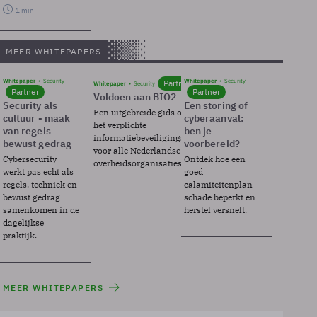
1 min
MEER WHITEPAPERS
Whitepaper
Security
Whitepaper
Security
Partner
Whitepaper
Security
Partner
Partner
Voldoen aan BIO2
Security als
Een storing of
Een uitgebreide gids over BIO2,
cultuur - maak
cyberaanval:
het verplichte
van regels
ben je
informatiebeveiligingsframework
bewust gedrag
voorbereid?
voor alle Nederlandse
Cybersecurity
Ontdek hoe een
overheidsorganisaties.
werkt pas echt als
goed
regels, techniek en
calamiteitenplan
bewust gedrag
schade beperkt en
samenkomen in de
herstel versnelt.
dagelijkse
praktijk.
MEER WHITEPAPERS