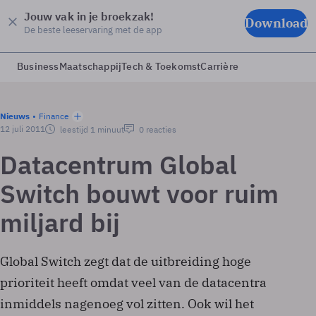
Jouw vak in je broekzak!
Download
De beste leeservaring met de app
Business
Maatschappij
Tech & Toekomst
Carrière
Nieuws
Finance
12 juli 2011
leestijd 1 minuut
0 reacties
Datacentrum Global
Switch bouwt voor ruim
miljard bij
Global Switch zegt dat de uitbreiding hoge
prioriteit heeft omdat veel van de datacentra
inmiddels nagenoeg vol zitten. Ook wil het