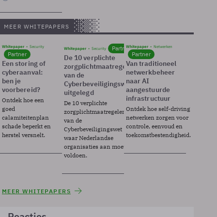
MEER WHITEPAPERS
Whitepaper
Security
Whitepaper
Netwerken
Partner
Whitepaper
Security
Partner
Partner
De 10 verplichte
Een storing of
Van traditioneel
zorgplichtmaatregelen
cyberaanval:
netwerkbeheer
van de
ben je
naar AI
Cyberbeveiligingswet
voorbereid?
aangestuurde
uitgelegd
infrastructuur
Ontdek hoe een
De 10 verplichte
goed
Ontdek hoe self-driving
zorgplichtmaatregelen
calamiteitenplan
netwerken zorgen voor
van de
schade beperkt en
controle, eenvoud en
Cyberbeveiligingswet
herstel versnelt.
toekomstbestendigheid.
waar Nederlandse
organisaties aan moeten
voldoen.
MEER WHITEPAPERS
Reacties