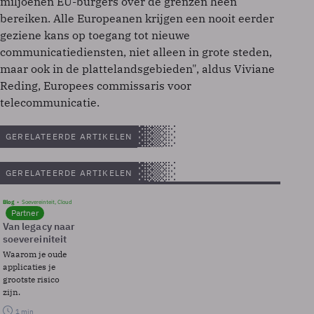
miljoenen EU-burgers over de grenzen heen
bereiken. Alle Europeanen krijgen een nooit eerder
geziene kans op toegang tot nieuwe
communicatiediensten, niet alleen in grote steden,
maar ook in de plattelandsgebieden", aldus Viviane
Reding, Europees commissaris voor
telecommunicatie.
GERELATEERDE ARTIKELEN
GERELATEERDE ARTIKELEN
Blog
Soevereinteit, Cloud
Partner
Van legacy naar
soevereiniteit
Waarom je oude
applicaties je
grootste risico
zijn.
1 min