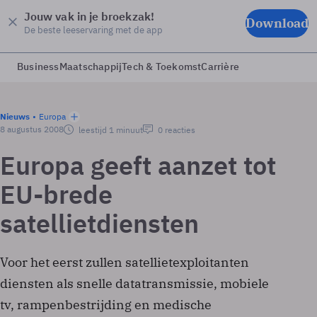
Jouw vak in je broekzak!
Download
De beste leeservaring met de app
Business
Maatschappij
Tech & Toekomst
Carrière
Nieuws
Europa
8 augustus 2008
leestijd 1 minuut
0 reacties
Europa geeft aanzet tot
EU-brede
satellietdiensten
Voor het eerst zullen satellietexploitanten
diensten als snelle datatransmissie, mobiele
tv, rampenbestrijding en medische