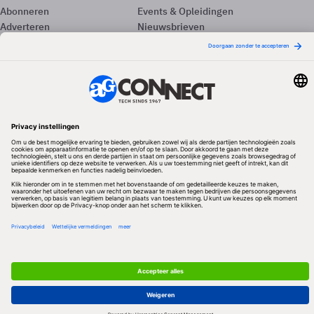
Abonneren
Events & Opleidingen
Adverteren
Nieuwsbrieven
Contact
Vacatures
Colofon
Whitepapers
Onze app
Privacyinstellingen
Volg ons
Redactionele partner
Algemene Voorwaarden & Copyrights
Privacy & Cookies