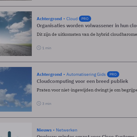
Achtergrond
Cloud
PRO
Organisaties worden volwassener in hun cl
Dit zijn de uitkomsten van de hybrid cloudbarome
1 min
Achtergrond
Automatisering Gids
PRO
Cloudcomputing voor een breed publiek
Praten voor niet-ingewijden dwingt je om begrijpe
3 min
Nieuws
Netwerken
Opnieuw minder omzet voor Cisco Systems