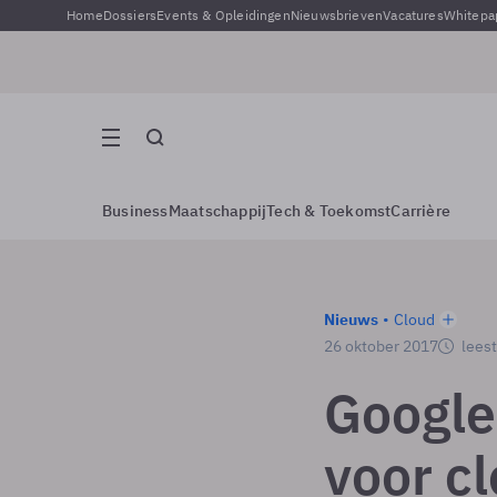
Home
Dossiers
Events & Opleidingen
Nieuwsbrieven
Vacatures
Whitepa
Business
Maatschappij
Tech & Toekomst
Carrière
Nieuws
Cloud
26 oktober 2017
leest
Google
voor c