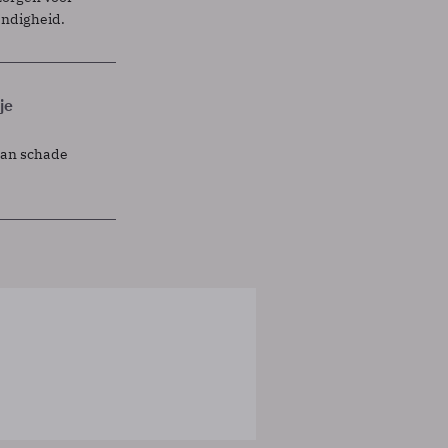
endigheid.
je
lan schade