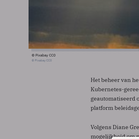
© Pixabay CC0
© Pixabay CC0
Het beheer van he
Kubernetes-geree
geautomatiseerd op
platform beleidsg
Volgens Diane Gre
mogelijkheid om 