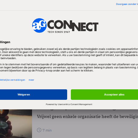
ntdekken.
s kunnen gebruik maken van Apigee voor het behee
 DevNet developer Center biedt ontwikkelaars gereed
ikt te maken voor hybride omgevingen. Zij kunnen
s gebruik maken van Cisco DevNet Sandbox om veilig
en testen.
ELEN
Achtergrond
Cloud
PRO
5 navigatietips voor cloudsourcing
Vrijwel geen enkele organisatie heeft de beveilig
7 min