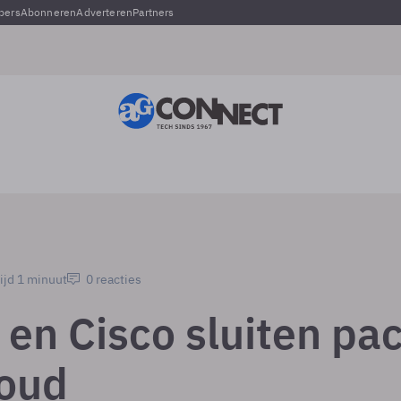
pers
Abonneren
Adverteren
Partners
ijd 1 minuut
0 reacties
 en Cisco sluiten pac
loud