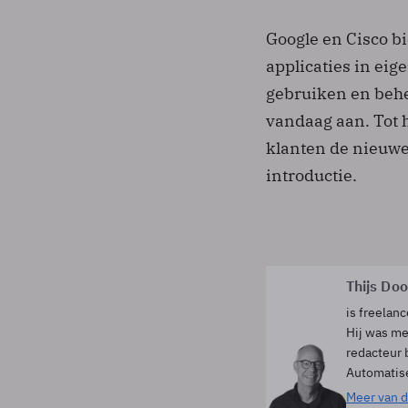
Google en Cisco b
applicaties in eig
gebruiken en beh
vandaag aan. Tot 
klanten de nieuwe 
introductie.
Thijs Do
is freelanc
Hij was me
redacteur 
Automatis
Meer van d