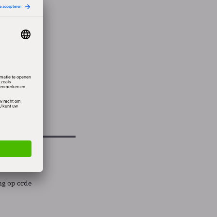
r van
schap
 en
ing op orde