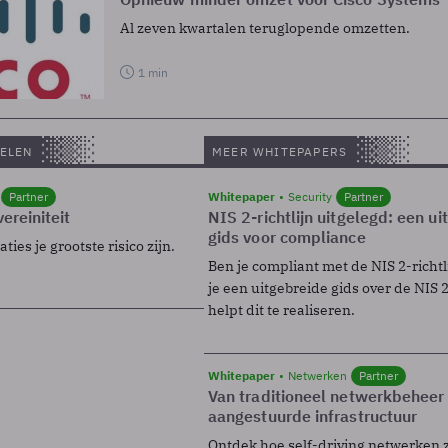
Al zeven kwartalen teruglopende omzetten.
1 min
ELEN
MEER WHITEPAPERS
Partner
Whitepaper
Security
Partner
ereiniteit
NIS 2-richtlijn uitgelegd: een u
gids voor compliance
ies je grootste risico zijn.
Ben je compliant met de NIS 2-richtl
je een uitgebreide gids over de NIS 2-
helpt dit te realiseren.
Whitepaper
Netwerken
Partner
Van traditioneel netwerkbeheer
aangestuurde infrastructuur
Ontdek hoe self-driving netwerken 