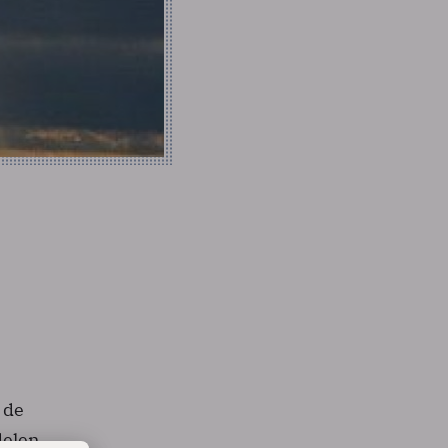
 de
delen