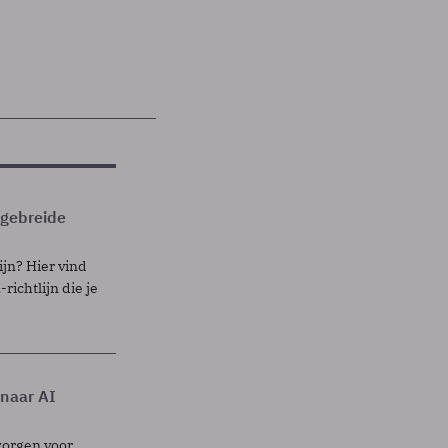
itgebreide
ijn? Hier vind
richtlijn die je
 naar AI
zorgen voor