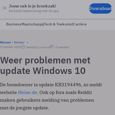
Jouw vak in je broekzak!
Download
De beste leeservaring met de app
Business
Maatschappij
Tech & Toekomst
Carrière
Nieuws
Beheer
3 oktober 2016
leestijd 1 minuut
0 reacties
Weer problemen met
update Windows 10
De boosdoener is update KB3194496, zo meldt
website
Heise.de
. Ook op fora zoals Reddit
maken gebruikers melding van problemen
met de jongste update.