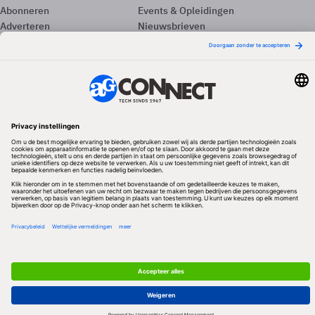
Abonneren
Events & Opleidingen
Adverteren
Nieuwsbrieven
Contact
Vacatures
Colofon
Whitepapers
Onze app
Privacyinstellingen
Volg ons
Redactionele partner
Algemene Voorwaarden & Copyrights
Privacy & Cookies