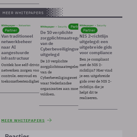
MEER WHITEPAPERS
Whitepaper
Netwerken
Whitepaper
Security
Partner
Whitepaper
Security
Partner
Partner
De 10 verplichte
Van traditioneel
NIS 2-richtlijn
zorgplichtmaatregelen
netwerkbeheer
uitgelegd: een
van de
naar AI
uitgebreide gids
Cyberbeveiligingswet
aangestuurde
voor compliance
uitgelegd
infrastructuur
Ben je compliant
De 10 verplichte
Ontdek hoe self-driving
met de NIS 2-
zorgplichtmaatregelen
netwerken zorgen voor
richtlijn? Hier vind
van de
controle, eenvoud en
je een uitgebreide
Cyberbeveiligingswet
toekomstbestendigheid.
gids over de NIS 2-
waar Nederlandse
richtlijn die je
organisaties aan moeten
helpt dit te
voldoen.
realiseren.
MEER WHITEPAPERS
Reacties