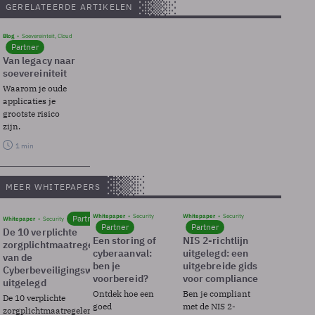
GERELATEERDE ARTIKELEN
Blog
Soevereinteit, Cloud
Partner
Van legacy naar
soevereiniteit
Waarom je oude
applicaties je
grootste risico
zijn.
1 min
MEER WHITEPAPERS
Whitepaper
Security
Whitepaper
Security
Partner
Whitepaper
Security
Partner
Partner
De 10 verplichte
Een storing of
NIS 2-richtlijn
zorgplichtmaatregelen
cyberaanval:
uitgelegd: een
van de
ben je
uitgebreide gids
Cyberbeveiligingswet
voorbereid?
voor compliance
uitgelegd
Ontdek hoe een
Ben je compliant
De 10 verplichte
goed
met de NIS 2-
zorgplichtmaatregelen