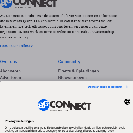
AG Connect is sinds 1967 de essentiële bron van ideeën en informatie
die betekenis geven aan een wereld in constante transformatie. Wij
laten zien hoe tech elk aspect van ons leven verandert, van onze
organisaties, ons werk en onze carrière tot onze cultuur, wetenschap
en maatschappij.
Lees ons manifest >
Over ons
Community
Abonneren
Events & Opleidingen
Adverteren
Nieuwsbrieven
Contact
Vacatures
Colofon
Whitepapers
Onze app
Privacyinstellingen
Volg ons