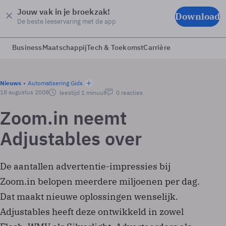
Jouw vak in je broekzak!
Download
De beste leeservaring met de app
Business
Maatschappij
Tech & Toekomst
Carrière
Nieuws
Automatisering Gids
18 augustus 2008
leestijd 1 minuut
0 reacties
Zoom.in neemt
Adjustables over
De aantallen advertentie-impressies bij
Zoom.in belopen meerdere miljoenen per dag.
Dat maakt nieuwe oplossingen wenselijk.
Adjustables heeft deze ontwikkeld in zowel