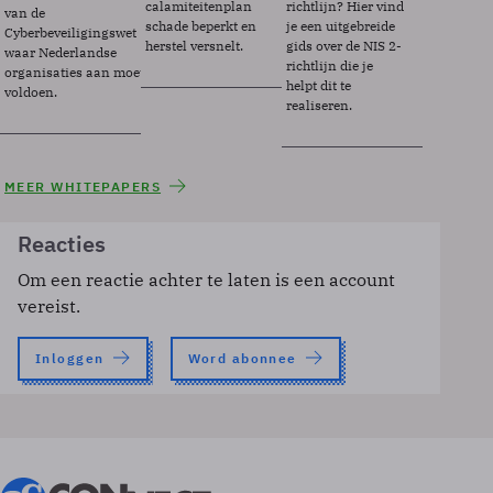
calamiteitenplan
richtlijn? Hier vind
van de
schade beperkt en
je een uitgebreide
Cyberbeveiligingswet
herstel versnelt.
gids over de NIS 2-
waar Nederlandse
richtlijn die je
organisaties aan moeten
helpt dit te
voldoen.
realiseren.
MEER WHITEPAPERS
Reacties
Om een reactie achter te laten is een account
vereist.
Inloggen
Word abonnee