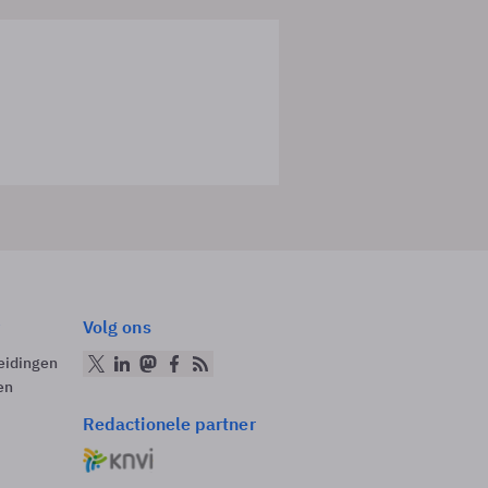
Volg ons
eidingen
en
Redactionele partner