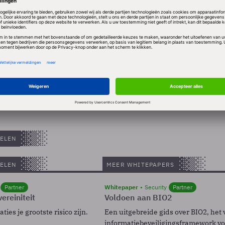
cht dat de operationele winst in heel 2010 uitkomt 
miljard euro). Eerder ging Canon uit van een winst v
ELEN
ELEN
MEER WHITEPAPERS
Partner
Whitepaper
Security
Partner
ereiniteit
Voldoen aan BIO2
ies je grootste risico zijn.
Een uitgebreide gids over BIO2, het 
informatiebeveiligingsframework voo