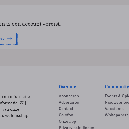
en is een account vereist.
nee
Over ons
Community
Abonneren
Events & Opl
ën en informatie
Adverteren
Nieuwsbriev
sformatie. Wij
Contact
Vacatures
t, van onze
Colofon
Whitepapers
uur, wetenschap
Onze app
Privacyinstellingen