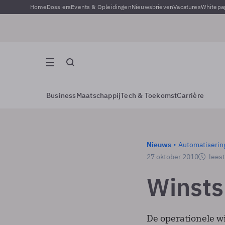
Home
Dossiers
Events & Opleidingen
Nieuwsbrieven
Vacatures
Whitepa
Business
Maatschappij
Tech & Toekomst
Carrière
Nieuws
Automatiserin
27 oktober 2010
leest
Winsts
De operationele wi