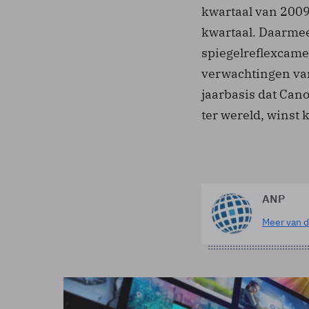
kwartaal van 2009 
kwartaal. Daarme
spiegelreflexcamer
verwachtingen van
jaarbasis dat Cano
ter wereld, winst
ANP
Meer van d