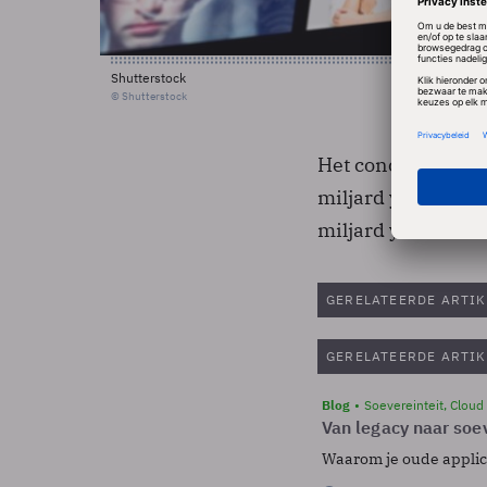
Shutterstock
© Shutterstock
Het concern verwa
miljard yen (3,42 
miljard yen.
GERELATEERDE ARTIK
GERELATEERDE ARTIK
Blog
Soevereinteit, Cloud
Van legacy naar soev
Waarom je oude applicat