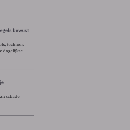
.
 regels bewust
els, techniek
 dagelijkse
je
lan schade