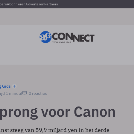
pers
Abonneren
Adverteren
Partners
g Gids
ijd 1 minuut
0 reacties
prong voor Canon
nst steeg van 59,9 miljard yen in het derde