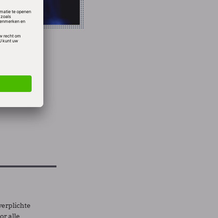
op 390
an 360
verplichte
r alle