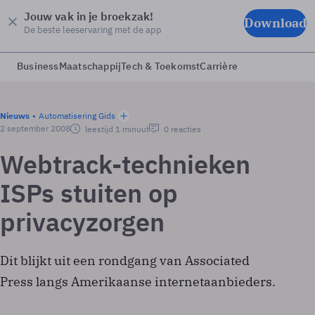
Jouw vak in je broekzak!
Download
De beste leeservaring met de app
Business
Maatschappij
Tech & Toekomst
Carrière
Nieuws
Automatisering Gids
2 september 2008
leestijd 1 minuut
0 reacties
Webtrack-technieken
ISPs stuiten op
privacyzorgen
Dit blijkt uit een rondgang van Associated
Press langs Amerikaanse internetaanbieders.