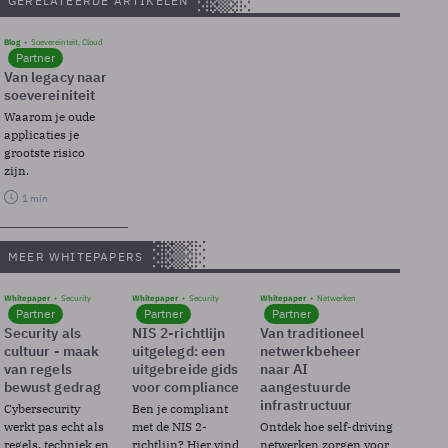
GERELATEERDE ARTIKELEN
Blog
Soevereinteit, Cloud
Partner
Van legacy naar
soevereiniteit
Waarom je oude
applicaties je
grootste risico
zijn.
1 min
MEER WHITEPAPERS
Whitepaper
Security
Whitepaper
Security
Whitepaper
Netwerken
Partner
Partner
Partner
Security als
NIS 2-richtlijn
Van traditioneel
cultuur - maak
uitgelegd: een
netwerkbeheer
van regels
uitgebreide gids
naar AI
bewust gedrag
voor compliance
aangestuurde
infrastructuur
Cybersecurity
Ben je compliant
werkt pas echt als
met de NIS 2-
Ontdek hoe self-driving
regels, techniek en
richtlijn? Hier vind
netwerken zorgen voor