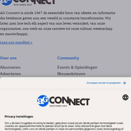
AG Connect is sinds 1967 de essentiële bron van ideeën en informatie
die betekenis geven aan een wereld in constante transformatie. Wij
laten zien hoe tech elk aspect van ons leven verandert, van onze
organisaties, ons werk en onze carrière tot onze cultuur, wetenschap
en maatschappij.
Lees ons manifest >
Over ons
Community
Abonneren
Events & Opleidingen
Adverteren
Nieuwsbrieven
Contact
Vacatures
Colofon
Whitepapers
Onze app
Privacyinstellingen
Volg ons