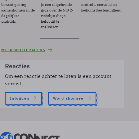
bewust gedrag
je een uitgebreide
controle, eenvoud en
samenkomen in de
gids over de NIS 2-
toekomstbestendigheid.
dagelijkse
richtlijn die je
praktijk.
helpt dit te
realiseren.
MEER WHITEPAPERS
Reacties
Om een reactie achter te laten is een account
vereist.
Inloggen
Word abonnee