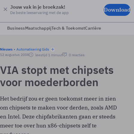
Jouw vak in je broekzak!
Download
De beste leeservaring met de app
Business
Maatschappij
Tech & Toekomst
Carrière
Nieuws
Automatisering Gids
12 augustus 2008
leestijd 1 minuut
0 reacties
VIA stopt met chipsets
voor moederborden
Het bedrijf zou er geen toekomst meer in zien
om chipsets te maken voor derden, zoals AMD
en Intel. Deze chipfabrikanten gaan er steeds
meer toe over hun x86-chipsets zelf te