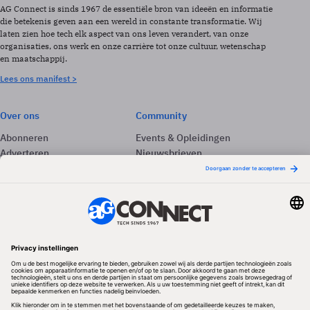
AG Connect is sinds 1967 de essentiële bron van ideeën en informatie
die betekenis geven aan een wereld in constante transformatie. Wij
laten zien hoe tech elk aspect van ons leven verandert, van onze
organisaties, ons werk en onze carrière tot onze cultuur, wetenschap
en maatschappij.
Lees ons manifest >
Over ons
Community
Abonneren
Events & Opleidingen
Adverteren
Nieuwsbrieven
Contact
Vacatures
Colofon
Whitepapers
Onze app
Privacyinstellingen
Volg ons
Redactionele partner