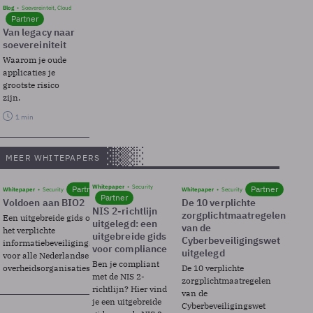
Blog
Soevereinteit, Cloud
Partner
Van legacy naar
soevereiniteit
Waarom je oude
applicaties je
grootste risico
zijn.
1 min
MEER WHITEPAPERS
Whitepaper
Security
Partner
Partner
Whitepaper
Security
Whitepaper
Security
Partner
Voldoen aan BIO2
De 10 verplichte
NIS 2-richtlijn
zorgplichtmaatregelen
Een uitgebreide gids over BIO2,
uitgelegd: een
van de
het verplichte
uitgebreide gids
Cyberbeveiligingswet
informatiebeveiligingsframework
voor compliance
uitgelegd
voor alle Nederlandse
Ben je compliant
overheidsorganisaties.
De 10 verplichte
met de NIS 2-
zorgplichtmaatregelen
richtlijn? Hier vind
van de
je een uitgebreide
Cyberbeveiligingswet