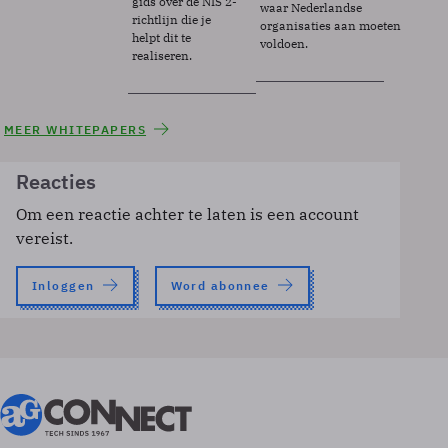
gids over de NIS 2-
waar Nederlandse
richtlijn die je
organisaties aan moeten
helpt dit te
voldoen.
realiseren.
MEER WHITEPAPERS
Reacties
Om een reactie achter te laten is een account
vereist.
Inloggen
Word abonnee