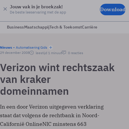
Jouw vak in je broekzak!
Download
De beste leeservaring met de app
Business
Maatschappij
Tech & Toekomst
Carrière
Nieuws
Automatisering Gids
29 december 2008
leestijd 1 minuut
0 reacties
Verizon wint rechtszaak
van kraker
domeinnamen
In een door Verizon uitgegeven verklaring
staat dat volgens de rechtbank in Noord-
Californië OnlineNIC minstens 663