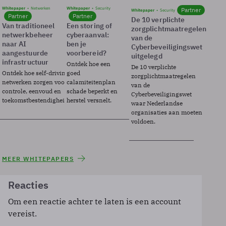
Whitepaper
Netwerken
Whitepaper
Security
Partner
Whitepaper
Security
Partner
Partner
De 10 verplichte
Van traditioneel
Een storing of
zorgplichtmaatregelen
netwerkbeheer
cyberaanval:
van de
naar AI
ben je
Cyberbeveiligingswet
aangestuurde
voorbereid?
uitgelegd
infrastructuur
Ontdek hoe een
De 10 verplichte
Ontdek hoe self-driving
goed
zorgplichtmaatregelen
netwerken zorgen voor
calamiteitenplan
van de
controle, eenvoud en
schade beperkt en
Cyberbeveiligingswet
toekomstbestendigheid.
herstel versnelt.
waar Nederlandse
organisaties aan moeten
voldoen.
MEER WHITEPAPERS
Reacties
Om een reactie achter te laten is een account
vereist.