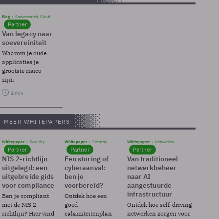
Blog
Soevereinteit, Cloud
Partner
Van legacy naar
soevereiniteit
Waarom je oude
applicaties je
grootste risico
zijn.
1 min
MEER WHITEPAPERS
Whitepaper
Security
Whitepaper
Security
Whitepaper
Netwerken
Partner
Partner
Partner
NIS 2-richtlijn
Een storing of
Van traditioneel
uitgelegd: een
cyberaanval:
netwerkbeheer
uitgebreide gids
ben je
naar AI
voor compliance
voorbereid?
aangestuurde
infrastructuur
Ben je compliant
Ontdek hoe een
met de NIS 2-
goed
Ontdek hoe self-driving
richtlijn? Hier vind
calamiteitenplan
netwerken zorgen voor