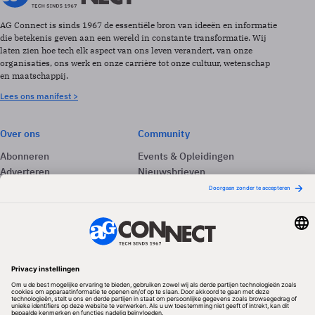
AG Connect is sinds 1967 de essentiële bron van ideeën en informatie
die betekenis geven aan een wereld in constante transformatie. Wij
laten zien hoe tech elk aspect van ons leven verandert, van onze
organisaties, ons werk en onze carrière tot onze cultuur, wetenschap
en maatschappij.
Lees ons manifest >
Over ons
Community
Abonneren
Events & Opleidingen
Adverteren
Nieuwsbrieven
Contact
Vacatures
Colofon
Whitepapers
Onze app
Privacyinstellingen
Volg ons