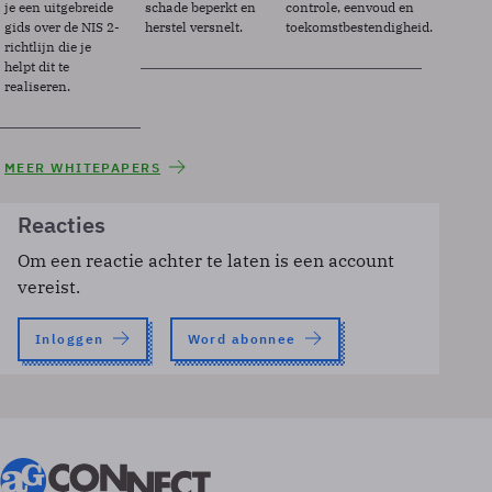
je een uitgebreide
schade beperkt en
controle, eenvoud en
gids over de NIS 2-
herstel versnelt.
toekomstbestendigheid.
richtlijn die je
helpt dit te
realiseren.
MEER WHITEPAPERS
Reacties
Om een reactie achter te laten is een account
vereist.
Inloggen
Word abonnee