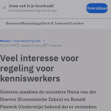
Jouw vak in je broekzak!
Download
De beste leeservaring met de app
Business
Maatschappij
Tech & Toekomst
Carrière
Nieuws
Automatisering Gids
22 juli 2009
leestijd 1 minuut
0 reacties
Veel interesse voor
regeling voor
kenniswerkers
Gisteren maakten de ministers Maria van der
Hoeven (Economische Zaken) en Ronald
Plasterk (Onderwijs) bekend dat er verzoeken