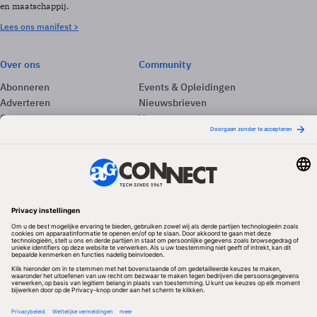
en maatschappij.
Lees ons manifest >
Over ons
Community
Abonneren
Events & Opleidingen
Adverteren
Nieuwsbrieven
Contact
Vacatures
Colofon
Whitepapers
Onze app
Privacyinstellingen
Volg ons
Redactionele partner