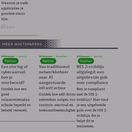
Waarom je oude
applicaties je
grootste risico
zijn.
1 min
MEER WHITEPAPERS
Whitepaper
Security
Whitepaper
Netwerken
Whitepaper
Security
Partner
Partner
Partner
Een storing of
Van traditioneel
NIS 2-richtlijn
cyberaanval:
netwerkbeheer
uitgelegd: een
ben je
naar AI
uitgebreide gids
voorbereid?
aangestuurde
voor compliance
infrastructuur
Ontdek hoe een
Ben je compliant
goed
Ontdek hoe self-driving
met de NIS 2-
calamiteitenplan
netwerken zorgen voor
richtlijn? Hier vind
schade beperkt en
controle, eenvoud en
je een uitgebreide
herstel versnelt.
toekomstbestendigheid.
gids over de NIS 2-
richtlijn die je
helpt dit te
realiseren.