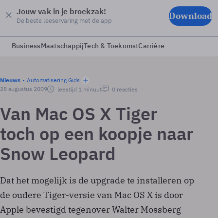
Jouw vak in je broekzak!
Download
De beste leeservaring met de app
Business
Maatschappij
Tech & Toekomst
Carrière
Nieuws
Automatisering Gids
28 augustus 2009
leestijd 1 minuut
0 reacties
Van Mac OS X Tiger
toch op een koopje naar
Snow Leopard
Dat het mogelijk is de upgrade te installeren op
de oudere Tiger-versie van Mac OS X is door
Apple bevestigd tegenover Walter Mossberg