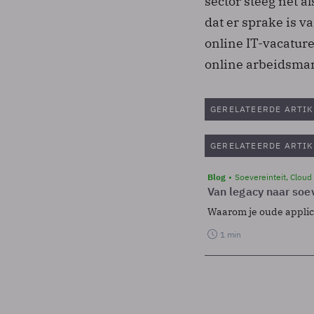
sector steeg net al
dat er sprake is v
online IT-vacatur
online arbeidsmarkt
GERELATEERDE ARTIK
GERELATEERDE ARTIK
Blog
Soevereinteit, Cloud
Van legacy naar soev
Waarom je oude applicat
1 min