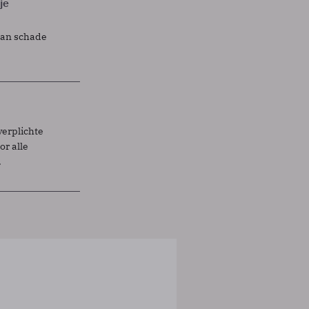
je
lan schade
verplichte
r alle
.