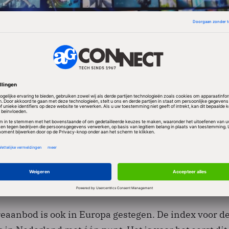
 nog steeds 50 procent lager uitvalt dan in 2008, zij
 afgelopen maand opvallend en hoopgevend. Gezien 
e Index in de afgelopen maanden, lijkt het erop dat 
er ons hebben gelaten”, aldus Diana Krieger, Managin
terboard.nl.
reaanbod is ook in Europa gestegen. De index voor de