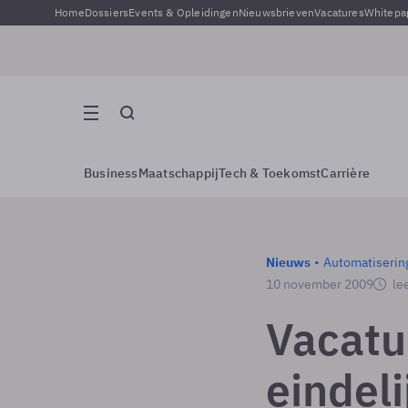
Home
Dossiers
Events & Opleidingen
Nieuwsbrieven
Vacatures
Whitepa
Business
Maatschappij
Tech & Toekomst
Carrière
Nieuws
Automatiserin
10 november 2009
lee
Vacatu
eindel