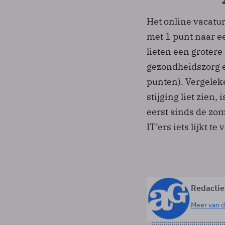
Het online vacatu
met 1 punt naar e
lieten een grotere
gezondheidszorg e
punten). Vergelek
stijging liet zien,
eerst sinds de zom
IT’ers iets lijkt te
Redactie
Meer van d