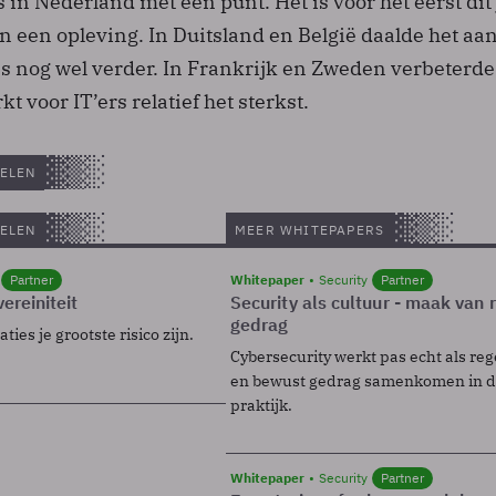
s in Nederland met één punt. Het is voor het eerst dit
an een opleving. In Duitsland en België daalde het aan
es nog wel verder. In Frankrijk en Zweden verbeterde
 voor IT’ers relatief het sterkst.
ELEN
ELEN
MEER WHITEPAPERS
Partner
Whitepaper
Security
Partner
ereiniteit
Security als cultuur - maak van
gedrag
ies je grootste risico zijn.
Cybersecurity werkt pas echt als reg
en bewust gedrag samenkomen in de
praktijk.
Whitepaper
Security
Partner