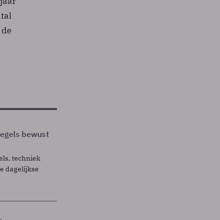
 jaar
tal
 de
 regels bewust
els, techniek
 dagelijkse