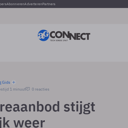
pers
Abonneren
Adverteren
Partners
g Gids
stijd 1 minuut
0 reacties
reaanbod stijgt
ijk weer