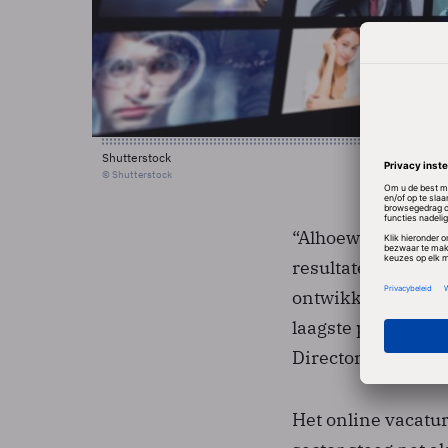
Shutterstock
© Shutterstock
“Alhoewel de index
resultaten van de
ontwikkeling van d
laagste punt acht
Director van Mons
Het online vacatu