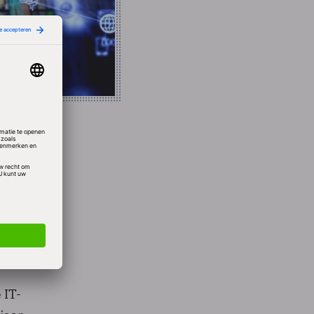
n de
de
we het
g
 IT-