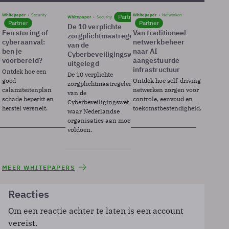
Whitepaper
Security
Whitepaper
Netwerken
Partner
Whitepaper
Security
Partner
Partner
De 10 verplichte
Een storing of
Van traditioneel
zorgplichtmaatregelen
cyberaanval:
netwerkbeheer
van de
ben je
naar AI
Cyberbeveiligingswet
voorbereid?
aangestuurde
uitgelegd
infrastructuur
Ontdek hoe een
De 10 verplichte
goed
Ontdek hoe self-driving
zorgplichtmaatregelen
calamiteitenplan
netwerken zorgen voor
van de
schade beperkt en
controle, eenvoud en
Cyberbeveiligingswet
herstel versnelt.
toekomstbestendigheid.
waar Nederlandse
organisaties aan moeten
voldoen.
MEER WHITEPAPERS
Reacties
Om een reactie achter te laten is een account
vereist.