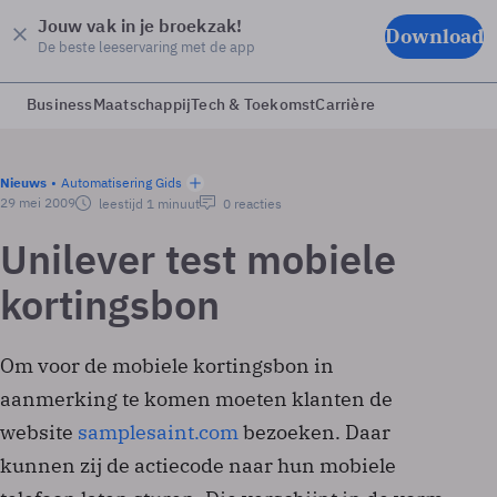
Jouw vak in je broekzak!
Download
De beste leeservaring met de app
Business
Maatschappij
Tech & Toekomst
Carrière
Nieuws
Automatisering Gids
29 mei 2009
leestijd 1 minuut
0 reacties
Unilever test mobiele
kortingsbon
Om voor de mobiele kortingsbon in
aanmerking te komen moeten klanten de
website
samplesaint.com
bezoeken. Daar
kunnen zij de actiecode naar hun mobiele