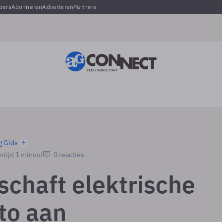
pers
Abonneren
Adverteren
Partners
g Gids
stijd 1 minuut
0 reacties
schaft elektrische
to aan