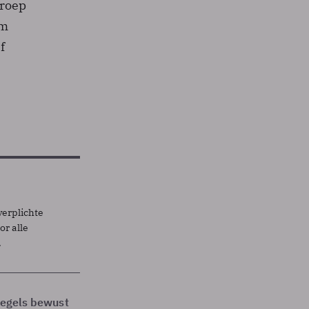
groep
im
f
verplichte
r alle
.
 regels bewust