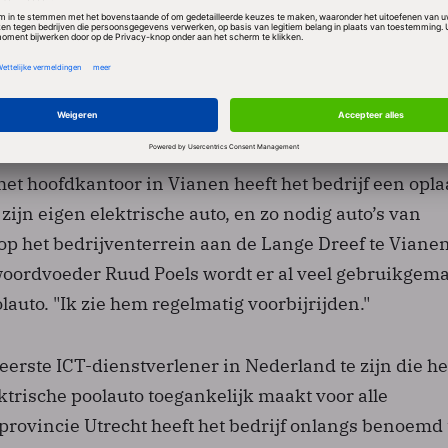
ntrekkelijke leasetarieven voor energiezuinige auto
t elektrisch rijden in het Optimaal Werken-program
jd- en locatieonafhankelijk werken centraal staat. “Eé
t reduceren van het aantal reiskilometers door meer
 bieden op het gebied van mobiliteit”, aldus Speelman
het hoofdkantoor in Vianen heeft het bedrijf een opl
 zijn eigen elektrische auto, en zo nodig auto’s van
p het bedrijventerrein aan de Lange Dreef te Viane
oordvoeder Ruud Poels wordt er al veel gebruikgem
auto. "Ik zie hem regelmatig voorbijrijden."
eerste ICT-dienstverlener in Nederland te zijn die he
ktrische poolauto toegankelijk maakt voor alle
rovincie Utrecht heeft het bedrijf onlangs benoemd 