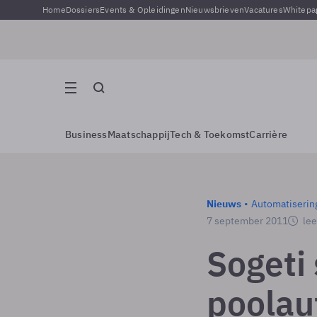
Home
Dossiers
Events & Opleidingen
Nieuwsbrieven
Vacatures
Whitepa
Business
Maatschappij
Tech & Toekomst
Carrière
Nieuws
Automatiserin
7 september 2011
lee
Sogeti 
poolau