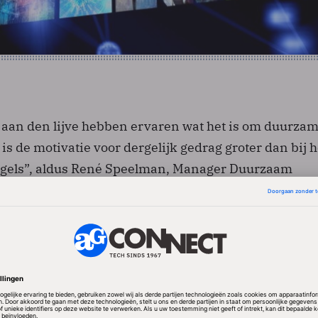
aan den lijve hebben ervaren wat het is om duurzam
is de motivatie voor dergelijk gedrag groter dan bij h
egels”, aldus René Speelman, Manager Duurzaam
ogeti.
t deel uit van het MVO-programma waarmee Sogeti i
ijn. 85 procent van de CO2-uitstoot van de ICT-
direct gerelateerd aan mobiliteit. Sogeti heeft een pa
angekondigd, zoals de NS-business card voor