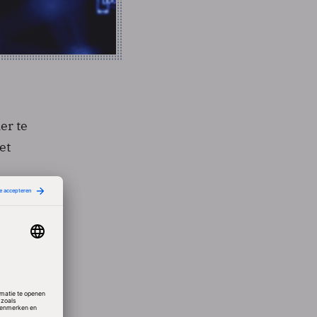
er te
et
n 2011
kket