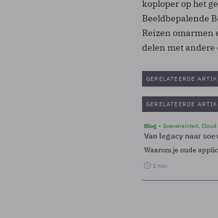
koploper op het g
Beeldbepalende Be
Reizen omarmen e
delen met andere 
GERELATEERDE ARTIK
GERELATEERDE ARTIK
Blog
Soevereinteit, Cloud
Van legacy naar soev
Waarom je oude applicat
1 min