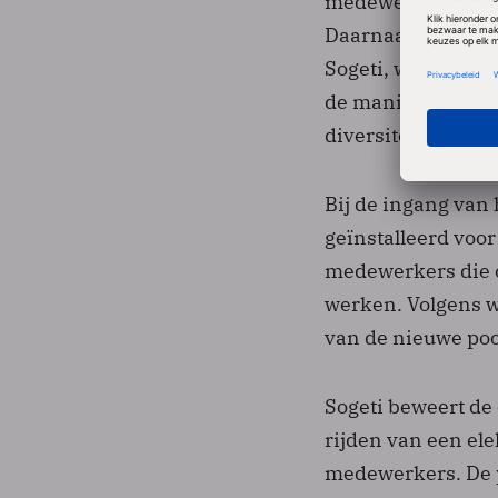
medewerkers en aa
Daarnaast past he
Sogeti, waarbij ti
de manieren is he
diversiteit aan te
Bij de ingang van 
geïnstalleerd voor
medewerkers die o
werken. Volgens w
van de nieuwe pool
Sogeti beweert de 
rijden van een ele
medewerkers. De p