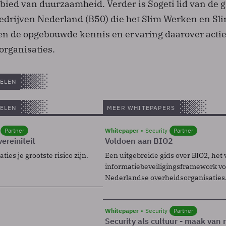
ebied van duurzaamheid. Verder is Sogeti lid van de 
drijven Nederland (B50) die het Slim Werken en Sl
n de opgebouwde kennis en ervaring daarover actie
organisaties.
ELEN
ELEN
MEER WHITEPAPERS
Partner
Whitepaper
Security
Partner
ereiniteit
Voldoen aan BIO2
ies je grootste risico zijn.
Een uitgebreide gids over BIO2, het 
informatiebeveiligingsframework voo
Nederlandse overheidsorganisaties
Whitepaper
Security
Partner
Security als cultuur - maak van