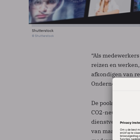
Shutterstock
© Shutterstock
“Als medewerkers 
reizen en werken, 
afkondigen van r
Ondernemen van S
De poolauto maak
CO2-neutraal wil z
dienstverlener is 
van maatregelen a