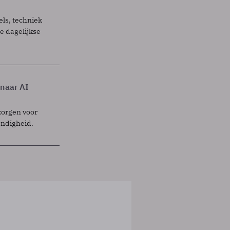
els, techniek
 dagelijkse
 naar AI
zorgen voor
endigheid.