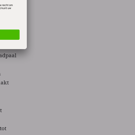
’s.
ma van
n van
.
aadpaal
n
aakt
t
tot