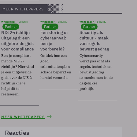
MEER WHITEPAPERS
Whitepaper
Security
Whitepaper
Security
Whitepaper
Security
Partner
Partner
Partner
NIS 2-richtlijn
Een storing of
Security als
uitgelegd: een
cyberaanval:
cultuur - maak
uitgebreide gids
ben je
van regels
voor compliance
voorbereid?
bewust gedrag
Ben je compliant
Ontdek hoe een
Cybersecurity
met de NIS 2-
goed
werkt pas echt als
richtlijn? Hier vind
calamiteitenplan
regels, techniek en
je een uitgebreide
schade beperkt en
bewust gedrag
gids over de NIS 2-
herstel versnelt.
samenkomen in de
richtlijn die je
dagelijkse
helpt dit te
praktijk.
realiseren.
MEER WHITEPAPERS
Reacties