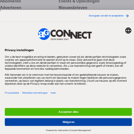
Abonneren
Events & Opleidingen
Adverteren
Nieuwsbrieven
Contact
Vacatures
Colofon
Whitepapers
Onze app
Privacyinstellingen
Volg ons
Redactionele partner
Algemene Voorwaarden & Copyrights
Privacy & Cookies