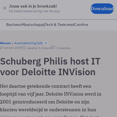
Jouw vak in je broekzak!
Download
De beste leeservaring met de app
Business
Maatschappij
Tech & Toekomst
Carrière
Nieuws
Automatisering Gids
27 januari 2009
leestijd 1 minuut
0 reacties
Schuberg Philis host IT
voor Deloitte INVision
Het daartoe getekende contract heeft een
looptijd van vijf jaar. Deloitte INVision werd in
2001 geintroduceerd om Deloitte en zijn
klanten wereldwijd te ondersteunen in hun