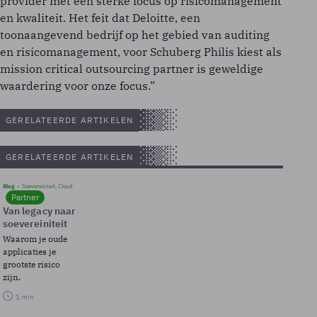
provider met een sterke focus op risicomanagement
en kwaliteit. Het feit dat Deloitte, een
toonaangevend bedrijf op het gebied van auditing
en risicomanagement, voor Schuberg Philis kiest als
mission critical outsourcing partner is geweldige
waardering voor onze focus.”
GERELATEERDE ARTIKELEN
GERELATEERDE ARTIKELEN
Blog
Soevereinteit, Cloud
Partner
Van legacy naar
soevereiniteit
Waarom je oude
applicaties je
grootste risico
zijn.
1 min