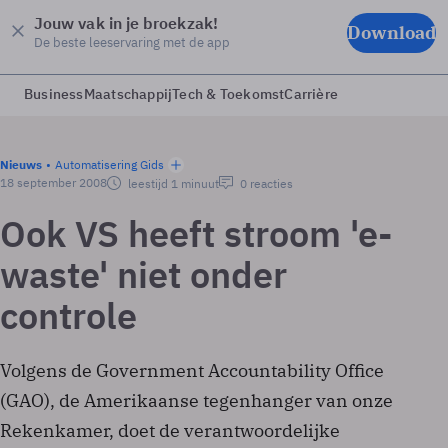
Jouw vak in je broekzak!
Download
De beste leeservaring met de app
Business
Maatschappij
Tech & Toekomst
Carrière
Nieuws
Automatisering Gids
18 september 2008
leestijd 1 minuut
0 reacties
Ook VS heeft stroom 'e-
waste' niet onder
controle
Volgens de Government Accountability Office
(GAO), de Amerikaanse tegenhanger van onze
Rekenkamer, doet de verantwoordelijke