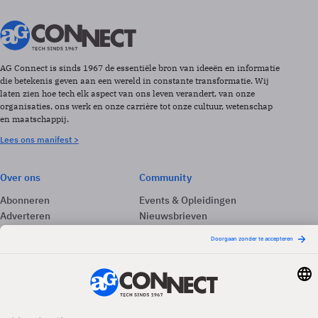
AG Connect is sinds 1967 de essentiële bron van ideeën en informatie
die betekenis geven aan een wereld in constante transformatie. Wij
laten zien hoe tech elk aspect van ons leven verandert, van onze
organisaties, ons werk en onze carrière tot onze cultuur, wetenschap
en maatschappij.
Lees ons manifest >
Over ons
Community
Abonneren
Events & Opleidingen
Adverteren
Nieuwsbrieven
Contact
Vacatures
Colofon
Whitepapers
Onze app
Privacyinstellingen
Volg ons