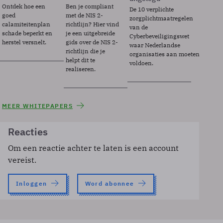
Ontdek hoe een
Ben je compliant
De 10 verplichte
goed
met de NIS 2-
zorgplichtmaatregelen
calamiteitenplan
richtlijn? Hier vind
van de
schade beperkt en
je een uitgebreide
Cyberbeveiligingswet
herstel versnelt.
gids over de NIS 2-
waar Nederlandse
richtlijn die je
organisaties aan moeten
helpt dit te
voldoen.
realiseren.
MEER WHITEPAPERS
Reacties
Om een reactie achter te laten is een account
vereist.
Inloggen
Word abonnee