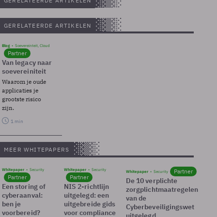
GERELATEERDE ARTIKELEN
GERELATEERDE ARTIKELEN
Blog
Soevereinteit, Cloud
Partner
Van legacy naar
soevereiniteit
Waarom je oude
applicaties je
grootste risico
zijn.
1 min
MEER WHITEPAPERS
Whitepaper
Security
Whitepaper
Security
Partner
Whitepaper
Security
Partner
Partner
De 10 verplichte
Een storing of
NIS 2-richtlijn
zorgplichtmaatregelen
cyberaanval:
uitgelegd: een
van de
ben je
uitgebreide gids
Cyberbeveiligingswet
voorbereid?
voor compliance
uitgelegd