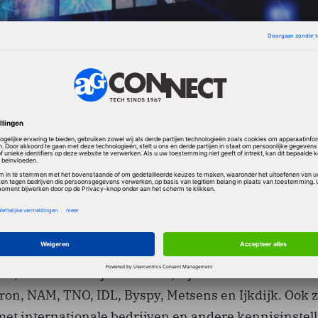
n verschillende partijen samen om de aanwezige kenn
e zetten in nieuwe sensortechnologieën en producte
 Technology in Assen speelt hierin een belangrijke ro
 bacheloropleiding Advanced Sensor Applications.
kelt het HIT zijn onderzoekscentrum CENSI. Binnen
en studenten aan toegepast onderzoek.
IT, dat ruim een jaar bestaat, zijn onder meer Sun
on, NAM, TNO, IDL, Byspy, Metsens en Ijkdijk. Ook z
met internationale bedrijven en andere kennisinstel