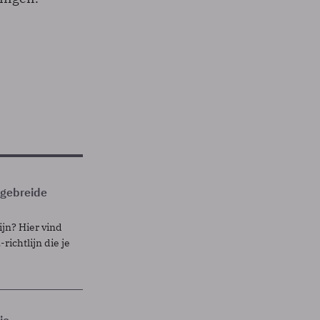
itgebreide
ijn? Hier vind
richtlijn die je
je