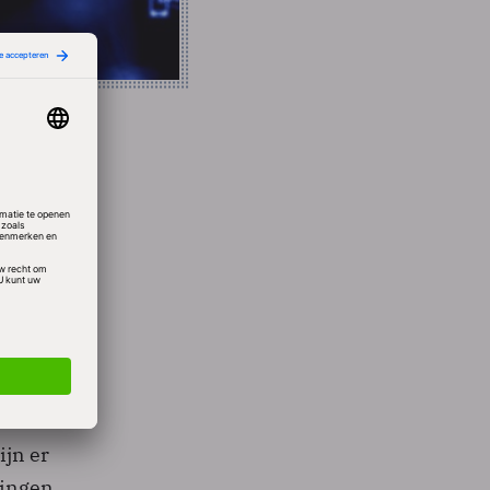
is uit
n. Het
l met
 CENSI
ijn er
lingen.