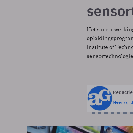
sensor
Het samenwerkings
opleidingsprogra
Institute of Techn
sensortechnologie
Redactie
Meer van d