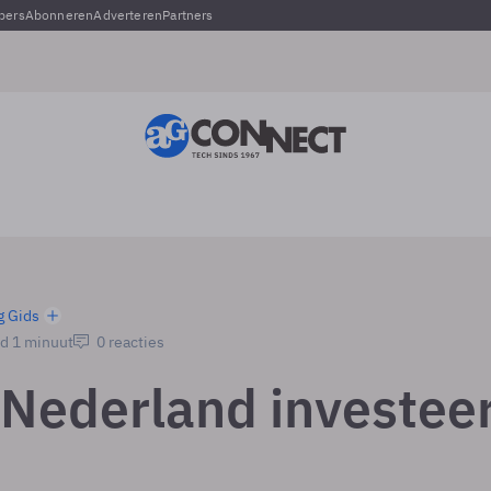
pers
Abonneren
Adverteren
Partners
g Gids
jd 1 minuut
0 reacties
Nederland investeer