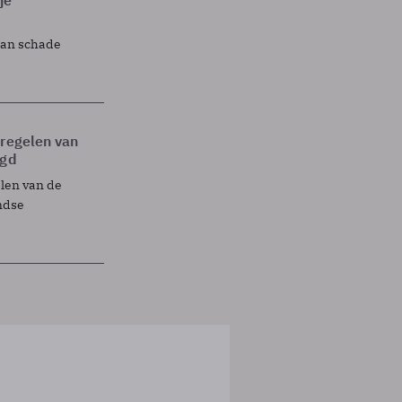
lan schade
tregelen van
egd
elen van de
ndse