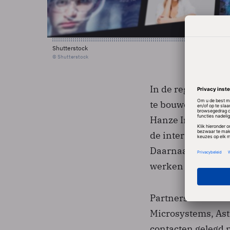
Shutterstock
© Shutterstock
In de regio werke
te bouwen en om t
Hanze Institute of
de internationale
Daarnaast ontwik
werken docenten 
Partners van het H
Microsystems, Astr
contacten gelegd 