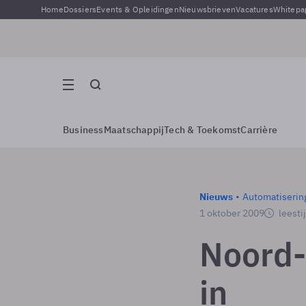
Home
Dossiers
Events & Opleidingen
Nieuwsbrieven
Vacatures
Whitepa
Business
Maatschappij
Tech & Toekomst
Carrière
Nieuws
Automatiserin
1 oktober 2009
leesti
Noord-
in