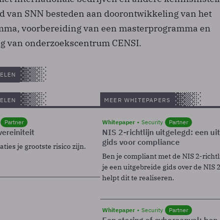
eld van SNN besteden aan doorontwikkeling van het
mma, voorbereiding van een masterprogramma en
ing van onderzoekscentrum CENSI.
ELEN
ELEN
MEER WHITEPAPERS
Partner
Whitepaper
Security
Partner
ereiniteit
NIS 2-richtlijn uitgelegd: een u
gids voor compliance
ies je grootste risico zijn.
Ben je compliant met de NIS 2-richtl
je een uitgebreide gids over de NIS 2-
helpt dit te realiseren.
Whitepaper
Security
Partner
Een storing of cyberaanval: ben 