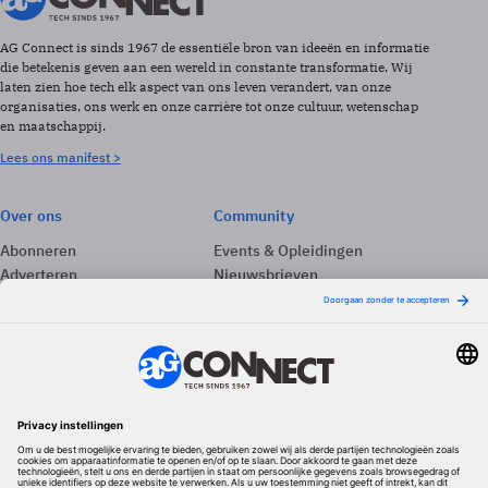
AG Connect is sinds 1967 de essentiële bron van ideeën en informatie
die betekenis geven aan een wereld in constante transformatie. Wij
laten zien hoe tech elk aspect van ons leven verandert, van onze
organisaties, ons werk en onze carrière tot onze cultuur, wetenschap
en maatschappij.
Lees ons manifest >
Over ons
Community
Abonneren
Events & Opleidingen
Adverteren
Nieuwsbrieven
Contact
Vacatures
Colofon
Whitepapers
Onze app
Privacyinstellingen
Volg ons