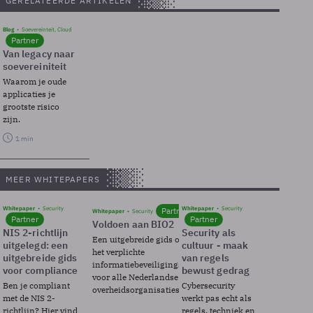
GERELATEERDE ARTIKELEN
Blog
Soevereinteit, Cloud
Partner
Van legacy naar
soevereiniteit
Waarom je oude
applicaties je
grootste risico
zijn.
1 min
MEER WHITEPAPERS
Whitepaper
Security
Whitepaper
Security
Partner
Whitepaper
Security
Partner
Partner
Voldoen aan BIO2
NIS 2-richtlijn
Security als
Een uitgebreide gids over BIO2,
uitgelegd: een
cultuur - maak
het verplichte
uitgebreide gids
van regels
informatiebeveiligingsframework
voor compliance
bewust gedrag
voor alle Nederlandse
Ben je compliant
Cybersecurity
overheidsorganisaties.
met de NIS 2-
werkt pas echt als
richtlijn? Hier vind
regels, techniek en