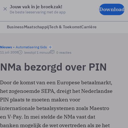
Jouw vak in je broekzak!
Download
De beste leeservaring met de app
Business
Maatschappij
Tech & Toekomst
Carrière
Nieuws
Automatisering Gids
11 juli 2008
leestijd 1 minuut
0 reacties
NMa bezorgd over PIN
Door de komst van een Europese betaalmarkt,
het zogenoemde SEPA, dreigt het Nederlandse
PIN plaats te moeten maken voor
internationale betaalsystemen zoals Maestro
en V-Pay. In mei stelde de NMa vast dat
banken mogelijk de wet overtreden als ze het