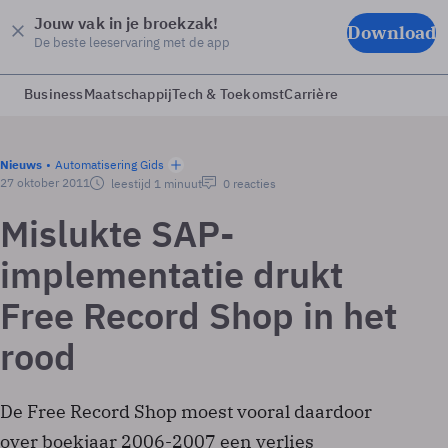
Jouw vak in je broekzak!
Download
De beste leeservaring met de app
Business
Maatschappij
Tech & Toekomst
Carrière
Nieuws
Automatisering Gids
27 oktober 2011
leestijd 1 minuut
0 reacties
Mislukte SAP-
implementatie drukt
Free Record Shop in het
rood
De Free Record Shop moest vooral daardoor
over boekjaar 2006-2007 een verlies