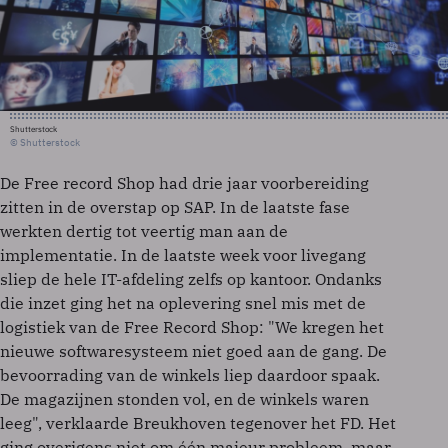
Shutterstock
© Shutterstock
De Free record Shop had drie jaar voorbereiding
zitten in de overstap op SAP. In de laatste fase
werkten dertig tot veertig man aan de
implementatie. In de laatste week voor livegang
sliep de hele IT-afdeling zelfs op kantoor. Ondanks
die inzet ging het na oplevering snel mis met de
logistiek van de Free Record Shop: "We kregen het
nieuwe softwaresysteem niet goed aan de gang. De
bevoorrading van de winkels liep daardoor spaak.
De magazijnen stonden vol, en de winkels waren
leeg", verklaarde Breukhoven tegenover het FD. Het
ging overigens niet om één majeur probleem, maar