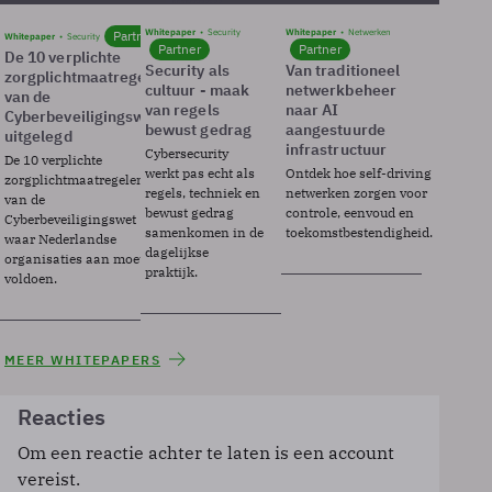
Whitepaper
Security
Whitepaper
Netwerken
Partner
Whitepaper
Security
Partner
Partner
De 10 verplichte
Security als
Van traditioneel
zorgplichtmaatregelen
cultuur - maak
netwerkbeheer
van de
van regels
naar AI
Cyberbeveiligingswet
bewust gedrag
aangestuurde
uitgelegd
infrastructuur
Cybersecurity
De 10 verplichte
werkt pas echt als
Ontdek hoe self-driving
zorgplichtmaatregelen
regels, techniek en
netwerken zorgen voor
van de
bewust gedrag
controle, eenvoud en
Cyberbeveiligingswet
samenkomen in de
toekomstbestendigheid.
waar Nederlandse
dagelijkse
organisaties aan moeten
praktijk.
voldoen.
MEER WHITEPAPERS
Reacties
Om een reactie achter te laten is een account
vereist.