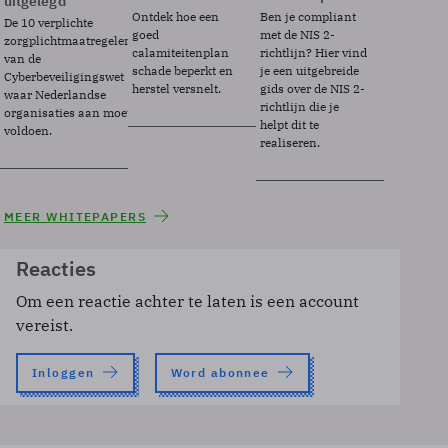
uitgelegd
Ontdek hoe een
Ben je compliant
De 10 verplichte
goed
met de NIS 2-
zorgplichtmaatregelen
calamiteitenplan
richtlijn? Hier vind
van de
schade beperkt en
je een uitgebreide
Cyberbeveiligingswet
herstel versnelt.
gids over de NIS 2-
waar Nederlandse
richtlijn die je
organisaties aan moeten
helpt dit te
voldoen.
realiseren.
MEER WHITEPAPERS
Reacties
Om een reactie achter te laten is een account
vereist.
Inloggen
Word abonnee