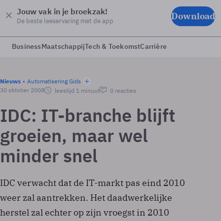
Jouw vak in je broekzak!
Download
De beste leeservaring met de app
Business
Maatschappij
Tech & Toekomst
Carrière
Nieuws
Automatisering Gids
30 oktober 2008
leestijd 1 minuut
0 reacties
IDC: IT-branche blijft
groeien, maar wel
minder snel
IDC verwacht dat de IT-markt pas eind 2010
weer zal aantrekken. Het daadwerkelijke
herstel zal echter op zijn vroegst in 2010