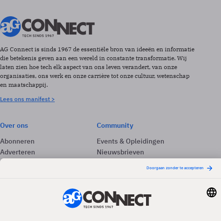
AG Connect is sinds 1967 de essentiële bron van ideeën en informatie
die betekenis geven aan een wereld in constante transformatie. Wij
laten zien hoe tech elk aspect van ons leven verandert, van onze
organisaties, ons werk en onze carrière tot onze cultuur, wetenschap
en maatschappij.
Lees ons manifest >
Over ons
Community
Abonneren
Events & Opleidingen
Adverteren
Nieuwsbrieven
Contact
Vacatures
Colofon
Whitepapers
Onze app
Privacyinstellingen
Volg ons