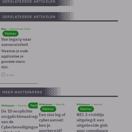
GERELATEERDE ARTIKELEN
GERELATEERDE ARTIKELEN
Blog
Soevereinteit, Cloud
Partner
Van legacy naar
soevereiniteit
Waarom je oude
applicaties je
grootste risico
zijn.
1 min
MEER WHITEPAPERS
Whitepaper
Security
Whitepaper
Security
Partner
Whitepaper
Security
Partner
Partner
De 10 verplichte
Een storing of
NIS 2-richtlijn
zorgplichtmaatregelen
cyberaanval:
uitgelegd: een
van de
ben je
uitgebreide gids
Cyberbeveiligingswet
voorbereid?
voor compliance