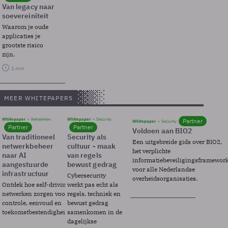
Van legacy naar
soevereiniteit
Waarom je oude
applicaties je
grootste risico
zijn.
1 min
MEER WHITEPAPERS
Whitepaper
Netwerken
Whitepaper
Security
Partner
Whitepaper
Security
Partner
Partner
Voldoen aan BIO2
Van traditioneel
Security als
Een uitgebreide gids over BIO2,
netwerkbeheer
cultuur - maak
het verplichte
naar AI
van regels
informatiebeveiligingsframewor
aangestuurde
bewust gedrag
voor alle Nederlandse
infrastructuur
Cybersecurity
overheidsorganisaties.
Ontdek hoe self-driving
werkt pas echt als
netwerken zorgen voor
regels, techniek en
controle, eenvoud en
bewust gedrag
toekomstbestendigheid.
samenkomen in de
dagelijkse