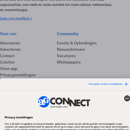
organisaties, ons werk en onze carrière tot onze cultuur, wetenschap
en maatschappij.
Lees ons manifest >
Over ons
Community
Abonneren
Events & Opleidingen
Adverteren
Nieuwsbrieven
Contact
Vacatures
Colofon
Whitepapers
Onze app
Privacyinstellingen
Volg ons
Redactionele partner