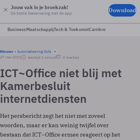
Jouw vak in je broekzak!
Download
De beste leeservaring met de app
Business
Maatschappij
Tech & Toekomst
Carrière
Nieuws
Automatisering Gids
27 mei 2011
leestijd 1 minuut
0 reacties
ICT~Office niet blij met
Kamerbesluit
internetdiensten
Het persbericht zegt het niet met zoveel
woorden, maar er kan weinig twijfel over
bestaan dat ICT~Office ermee reageert op het