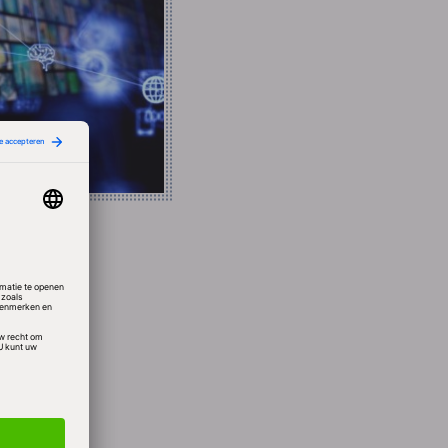
 2009
de
eit
ften