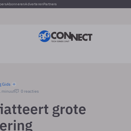
pers
Abonneren
Adverteren
Partners
g Gids
1 minuut
0 reacties
iatteert grote
ering