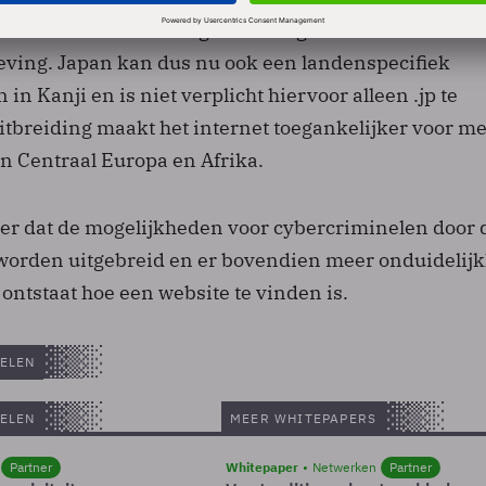
in de internetbenamingen. Totnogtoe kon dat niet in 
ing. Japan kan dus nu ook een landenspecifiek
in Kanji en is niet verplicht hiervoor alleen .jp te
itbreiding maakt het internet toegankelijker voor m
en Centraal Europa en Afrika.
hter dat de mogelijkheden voor cybercriminelen door 
worden uitgebreid en er bovendien meer onduidelij
ontstaat hoe een website te vinden is.
ELEN
ELEN
MEER WHITEPAPERS
Partner
Whitepaper
Netwerken
Partner