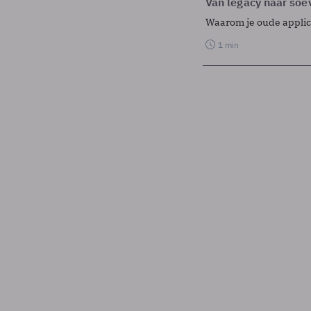
Van legacy naar soev
Waarom je oude applicat
1 min