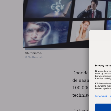
Shutterstock
© Shutterstock
Door de aanstaande
de naam .philips 
100.000 en 500.00
technisch aan te 
De Icann ging tev