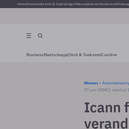
Home
Dossiers
Events & Opleidingen
Nieuwsbrieven
Vacatures
Whitepa
Business
Maatschappij
Tech & Toekomst
Carrière
Nieuws
Automatiserin
27 juni 2008
leestijd 
Icann f
verand