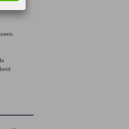
de
ensen
de
kheid