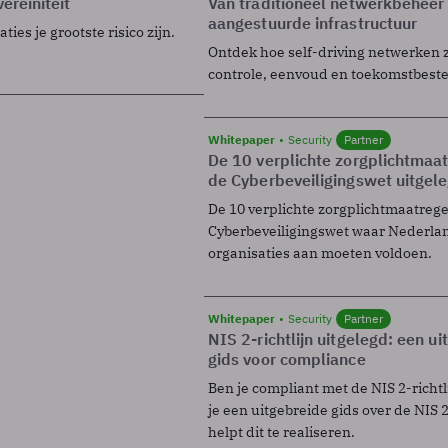
ereiniteit
Van traditioneel netwerkbeheer
aangestuurde infrastructuur
ies je grootste risico zijn.
Ontdek hoe self-driving netwerken 
controle, eenvoud en toekomstbest
Whitepaper
Security
Partner
De 10 verplichte zorgplichtmaa
de Cyberbeveiligingswet uitgel
De 10 verplichte zorgplichtmaatreg
Cyberbeveiligingswet waar Nederla
organisaties aan moeten voldoen.
Whitepaper
Security
Partner
NIS 2-richtlijn uitgelegd: een u
gids voor compliance
Ben je compliant met de NIS 2-richtl
je een uitgebreide gids over de NIS 2-
helpt dit te realiseren.