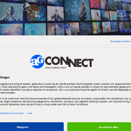
 uitbreiding kan een bedrijf als Philips vanaf april
registreren. Daarvoor moet de aanvrager wel tussen 
0 dollar meenemen. Ook moet hij aantonen de facilit
kunnen of dit adequaat te hebben uitbesteed.
ens akkoord met het gebruik van niet-westerse schri