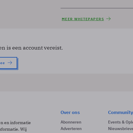
MEER WHITEPAPERS
en is een account vereist.
nee
Over ons
Community
Abonneren
Events & Opl
ën en informatie
Adverteren
Nieuwsbriev
sformatie. Wij