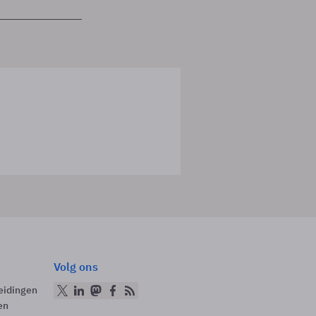
Volg ons
eidingen
en