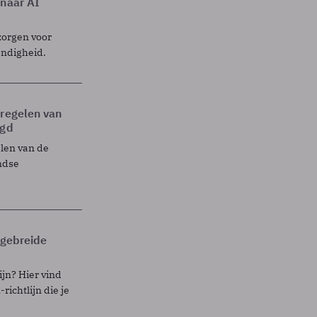
 naar AI
zorgen voor
endigheid.
tregelen van
egd
elen van de
ndse
itgebreide
ijn? Hier vind
richtlijn die je